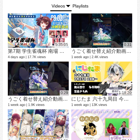
Videos
Playlists
5:35:05
0:31
第7期 学生雀魂杯 南場 決勝
うごく着せ替え紹介動画 ミラ #shorts
シ
9 vi
4 days ago
17.7K views
1 week ago
2.4K views
3 mo
0:29
1:18:20
うごく着せ替え紹介動画 七海 礼奈 #shorts
にじたま 六十九局目 今日は何のルールで遊ぼうかにゃ？
1 week ago
1.9K views
1 week ago
13K views
12 v
1 ye