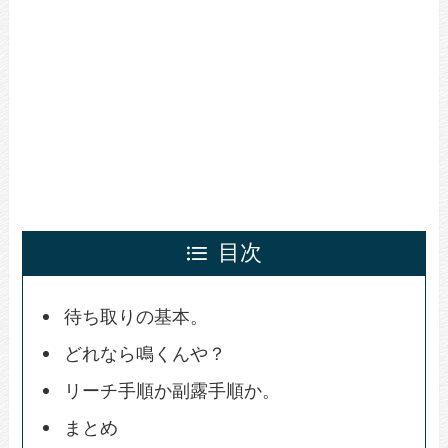
目次
待ち取りの基本。
どれなら鳴くんや？
リーチ手順か副露手順か。
まとめ