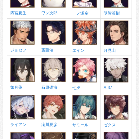
四宮夏生
ワン次郎
一ノ瀬空
明智英樹
ジョセフ
斎藤治
エイン
月見山
如月蓮
石原碓海
七夕
A-37
ライアン
滝川夏彦
サミール
ゼクス