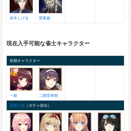
赤木しげる
鷲巣巌
現在入手可能な雀士キャラクター
初期キャラクター
一姫
二階堂美樹
落桜の道
（ガチャ排出）