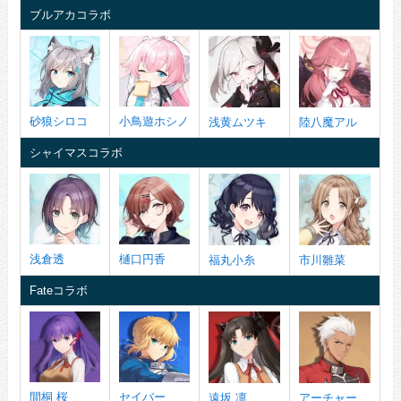
ブルアカコラボ
砂狼シロコ
小鳥遊ホシノ
浅黄ムツキ
陸八魔アル
シャイマスコラボ
浅倉透
樋口円香
福丸小糸
市川雛菜
Fateコラボ
間桐 桜
セイバー
遠坂 凛
アーチャー