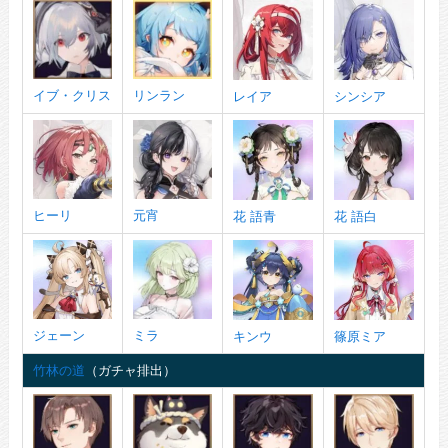
イブ・クリス
リンラン
レイア
シンシア
ヒーリ
元宵
花 語青
花 語白
ジェーン
ミラ
キンウ
篠原ミア
竹林の道
（ガチャ排出）