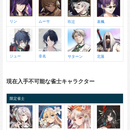
リン
ムーサ
玖辻
袁楓
ジュー
非名
サターン
北落
現在入手不可能な雀士キャラクター
限定雀士