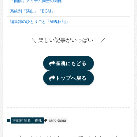
「図解」アイテム同士の関係
系統別「演出」「BGM」
編集部のひとりごと「雀魂日記」
＼ 楽しい記事がいっぱい！ ／
雀魂にもどる
トップへ戻る
実戦何切る
雀魂
jang-tama