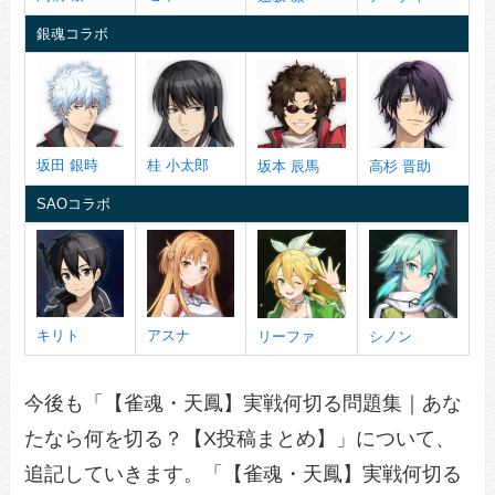
銀魂コラボ
坂田 銀時
桂 小太郎
坂本 辰馬
高杉 晋助
SAOコラボ
キリト
アスナ
リーファ
シノン
今後も「【雀魂・天鳳】実戦何切る問題集｜あな
たなら何を切る？【X投稿まとめ】」について、
追記していきます。「【雀魂・天鳳】実戦何切る