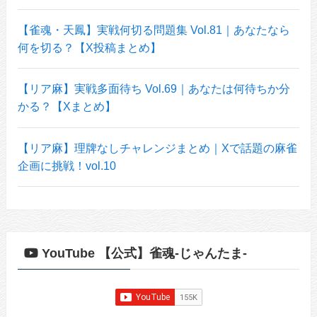
【雀魂・天鳳】実戦何切る問題集 Vol.81｜あなたなら
何を切る？【X投稿まとめ】
【リア麻】実戦多面待ち Vol.69｜あなたは何待ちか分
かる？【Xまとめ】
【リア麻】理牌なしチャレンジまとめ｜Xで話題の麻雀
企画に挑戦！vol.10
YouTube 【公式】雀魂-じゃんたま-