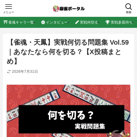
メニュー
検索
雀魂キャラ一覧
インタビュー
実戦何切る
実戦多面待ち
【雀魂・天鳳】実戦何切る問題集 Vol.59
｜あなたなら何を切る？【X投稿まと
め】
2026年7月31日