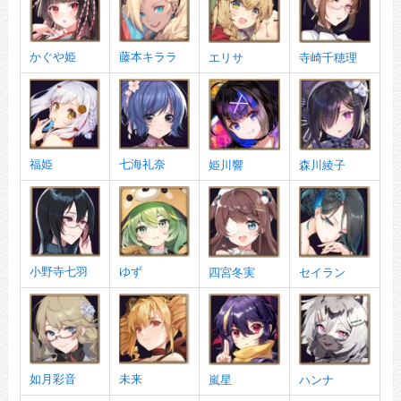
かぐや姫
藤本キララ
エリサ
寺崎千穂理
福姫
七海礼奈
姫川響
森川綾子
小野寺七羽
ゆず
四宮冬実
セイラン
如月彩音
未来
嵐星
ハンナ