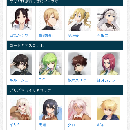
かぐや様は告らせたいコラボ
四宮かぐや
白銀御行
早坂愛
白銀圭
コードギアスコラボ
ルルージュ
C.C.
枢木スザク
紅月カレン
プリズマ☆イリヤコラボ
イリヤ
美遊
クロ
ギル