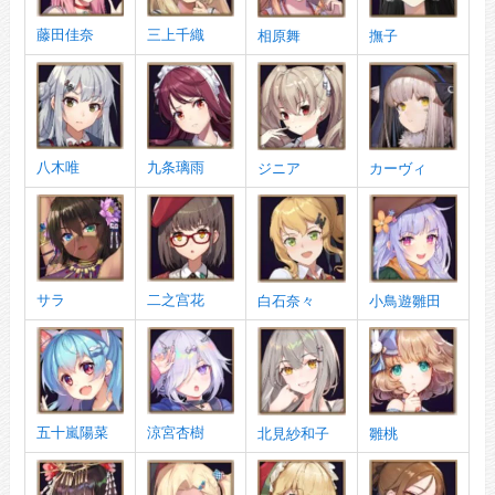
藤田佳奈
三上千織
相原舞
撫子
八木唯
九条璃雨
ジニア
カーヴィ
サラ
二之宫花
白石奈々
小鳥遊雛田
五十嵐陽菜
涼宮杏樹
北見紗和子
雛桃