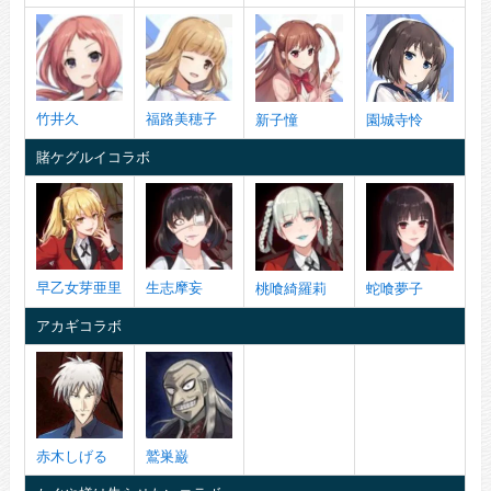
竹井久
福路美穂子
新子憧
園城寺怜
賭ケグルイコラボ
早乙女芽亜里
生志摩妄
桃喰綺羅莉
蛇喰夢子
アカギコラボ
赤木しげる
鷲巣巌