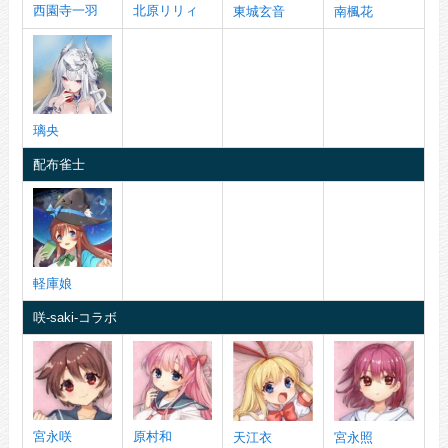
西園寺一羽
北原リリィ
東城玄音
南楓花
璃央
配布雀士
軽庫娘
咲-saki-コラボ
宮永咲
原村和
天江衣
宮永照