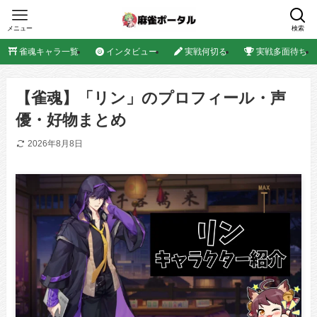
メニュー
検索
雀魂キャラ一覧
インタビュー
実戦何切る
実戦多面待ち
【雀魂】「リン」のプロフィール・声
優・好物まとめ
2026年8月8日