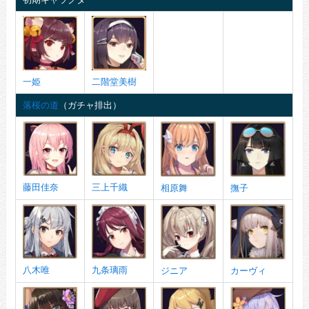
一姫
二階堂美樹
落桜の道
（ガチャ排出）
藤田佳奈
三上千織
相原舞
撫子
八木唯
九条璃雨
ジニア
カーヴィ