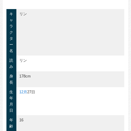
キ
リン
ャ
ラ
ク
タ
ー
名
読
リン
み
身
178cm
長
生
12月
27日
年
月
日
年
16
齢