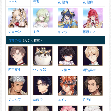
ヒーリ
元宵
花 語青
花 語白
ジェーン
ミラ
キンウ
篠原ミア
竹林の道
（ガチャ排出）
四宮夏生
ワン次郎
一ノ瀬空
明智英樹
ジョセフ
斎藤治
エイン
月見山