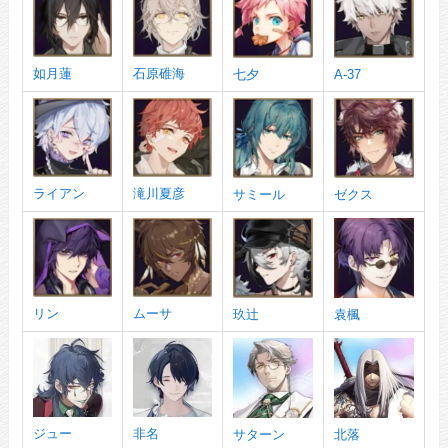
如月蓮
石原碓海
七夕
A-37
ライアン
滝川夏彦
サミール
ゼクス
リン
ムーサ
玖辻
袁楓
ジュー
非名
サターン
北落