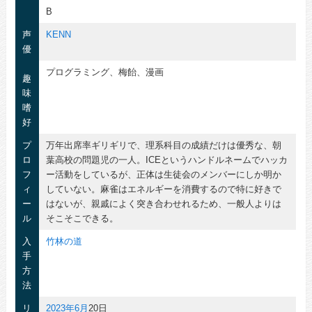
B
声
KENN
優
プログラミング、梅飴、漫画
趣
味
嗜
好
プ
万年出席率ギリギリで、理系科目の成績だけは優秀な、朝
ロ
葉高校の問題児の一人。ICEというハンドルネームでハッカ
フ
ー活動をしているが、正体は生徒会のメンバーにしか明か
ィ
していない。麻雀はエネルギーを消費するので特に好きで
ー
はないが、親戚によく突き合わせれるため、一般人よりは
ル
そこそこできる。
入
竹林の道
手
方
法
リ
2023年
6月
20日