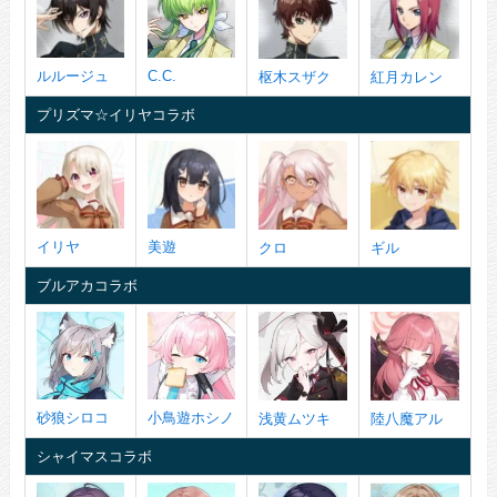
ルルージュ
C.C.
枢木スザク
紅月カレン
プリズマ☆イリヤコラボ
イリヤ
美遊
クロ
ギル
ブルアカコラボ
砂狼シロコ
小鳥遊ホシノ
浅黄ムツキ
陸八魔アル
シャイマスコラボ