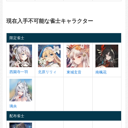
現在入手不可能な雀士キャラクター
限定雀士
西園寺一羽
北原リリィ
東城玄音
南楓花
璃央
配布雀士