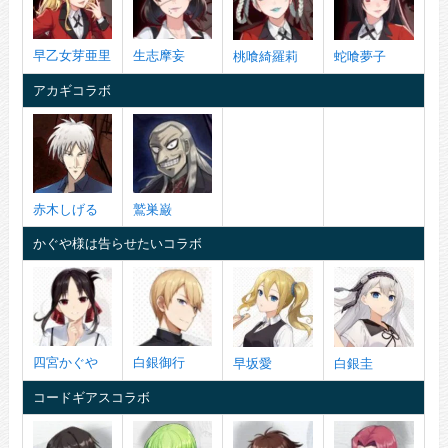
早乙女芽亜里
生志摩妄
桃喰綺羅莉
蛇喰夢子
アカギコラボ
赤木しげる
鷲巣巌
かぐや様は告らせたいコラボ
四宮かぐや
白銀御行
早坂愛
白銀圭
コードギアスコラボ