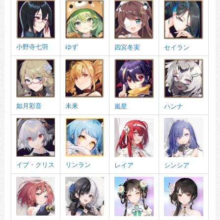
小野寺七羽
ゆず
四宮冬実
セイラン
如月彩音
未来
嵐星
ハンナ
イブ・クリス
リンラン
レイア
シンシア