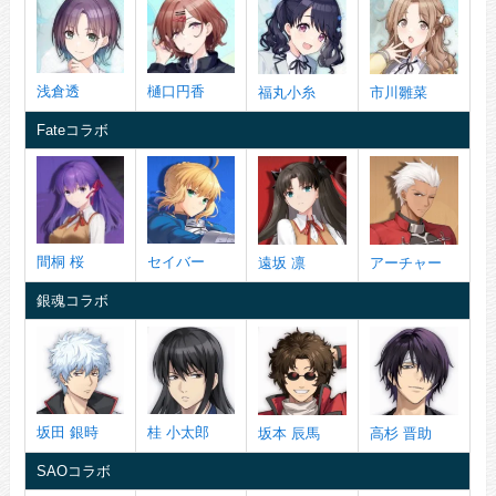
浅倉透
樋口円香
福丸小糸
市川雛菜
Fateコラボ
間桐 桜
セイバー
遠坂 凛
アーチャー
銀魂コラボ
坂田 銀時
桂 小太郎
坂本 辰馬
高杉 晋助
SAOコラボ