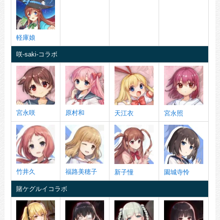
軽庫娘
咲-saki-コラボ
宮永咲
原村和
天江衣
宮永照
竹井久
福路美穂子
新子憧
園城寺怜
賭ケグルイコラボ