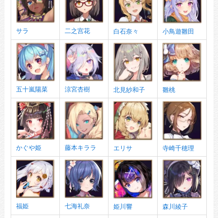
サラ
二之宫花
白石奈々
小鳥遊雛田
五十嵐陽菜
涼宮杏樹
北見紗和子
雛桃
かぐや姫
藤本キララ
エリサ
寺崎千穂理
福姫
七海礼奈
姫川響
森川綾子