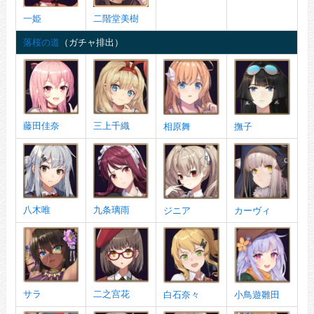
一姫
二階堂美樹
落桜の道
（ガチャ排出）
藤田佳奈
三上千織
相原舞
撫子
八木唯
九条璃雨
ジニア
カーヴィ
サラ
二之宫花
白石奈々
小鳥遊雛田