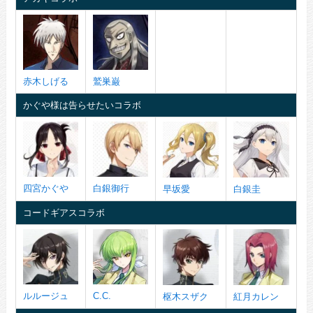
赤木しげる
鷲巣巌
かぐや様は告らせたいコラボ
四宮かぐや
白銀御行
早坂愛
白銀圭
コードギアスコラボ
ルルージュ
C.C.
枢木スザク
紅月カレン