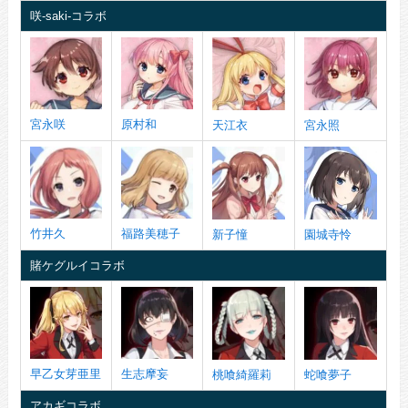
咲-saki-コラボ
宮永咲
原村和
天江衣
宮永照
竹井久
福路美穂子
新子憧
園城寺怜
賭ケグルイコラボ
早乙女芽亜里
生志摩妄
桃喰綺羅莉
蛇喰夢子
アカギコラボ