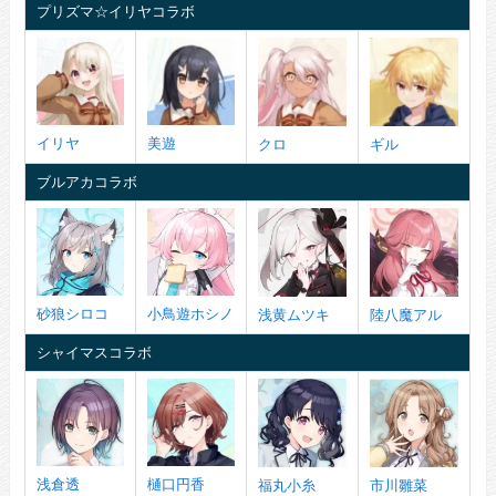
プリズマ☆イリヤコラボ
イリヤ
美遊
クロ
ギル
ブルアカコラボ
砂狼シロコ
小鳥遊ホシノ
浅黄ムツキ
陸八魔アル
シャイマスコラボ
浅倉透
樋口円香
福丸小糸
市川雛菜