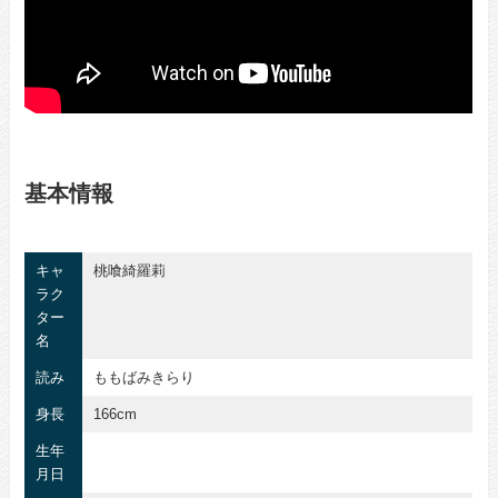
基本情報
キャ
桃喰綺羅莉
ラク
ター
名
読み
ももばみきらり
身長
166cm
生年
月日