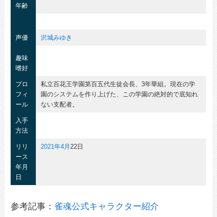
年齢
声優
沢城みゆき
趣味
嗜好
プロ
私立百花王学園第百五代生徒会長、3年華組。現在の学
フィ
園のシステムを作り上げた、この学園の絶対的で底知れ
ール
ない支配者。
入手
方法
リリ
2021年
4月
22日
ース
年月
日
参考記事：
雀魂公式キャラクター紹介