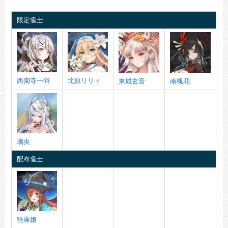
限定雀士
西園寺一羽
北原リリィ
東城玄音
南楓花
璃央
配布雀士
軽庫娘