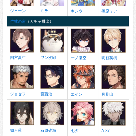
ジェーン
ミラ
キンウ
篠原ミア
竹林の道
（ガチャ排出）
四宮夏生
ワン次郎
一ノ瀬空
明智英樹
ジョセフ
斎藤治
エイン
月見山
如月蓮
石原碓海
七夕
A-37