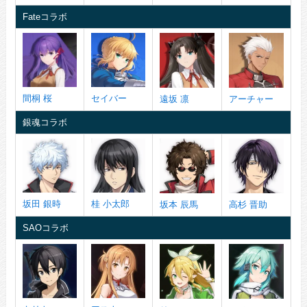
Fateコラボ
間桐 桜
セイバー
遠坂 凛
アーチャー
銀魂コラボ
坂田 銀時
桂 小太郎
坂本 辰馬
高杉 晋助
SAOコラボ