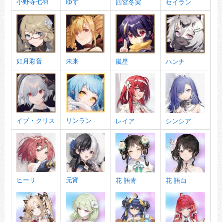
小野寺七羽
ゆず
四宮冬実
セイラン
如月彩音
未来
嵐星
ハンナ
イブ・クリス
リンラン
レイア
シンシア
ヒーリ
元宵
花 語青
花 語白