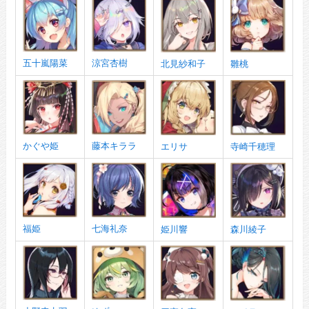
五十嵐陽菜
涼宮杏樹
北見紗和子
雛桃
かぐや姫
藤本キララ
エリサ
寺崎千穂理
福姫
七海礼奈
姫川響
森川綾子