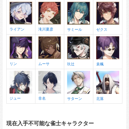
ライアン
滝川夏彦
サミール
ゼクス
リン
ムーサ
玖辻
袁楓
ジュー
非名
サターン
北落
現在入手不可能な雀士キャラクター