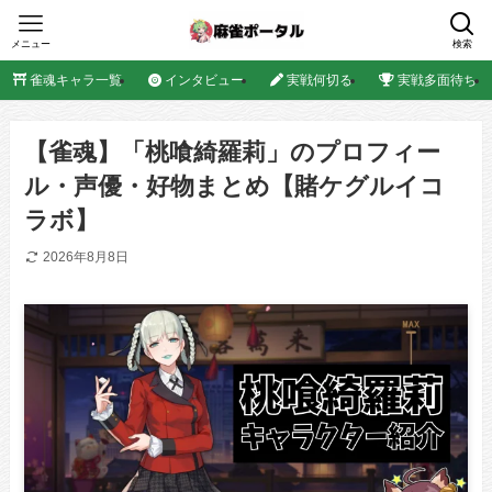
メニュー
検索
雀魂キャラ一覧
インタビュー
実戦何切る
実戦多面待ち
【雀魂】「桃喰綺羅莉」のプロフィー
ル・声優・好物まとめ【賭ケグルイコ
ラボ】
2026年8月8日