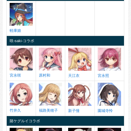
軽庫娘
咲-saki-コラボ
宮永咲
原村和
天江衣
宮永照
竹井久
福路美穂子
新子憧
園城寺怜
賭ケグルイコラボ