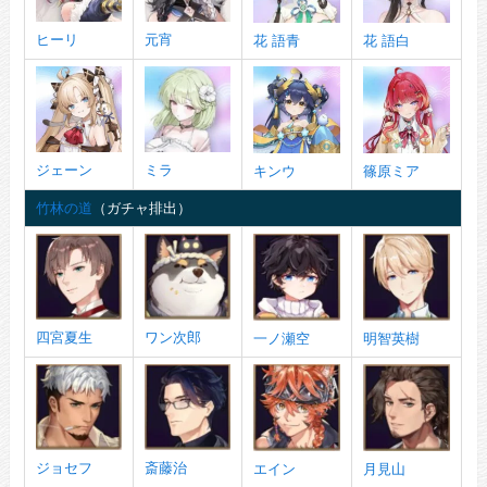
ヒーリ
元宵
花 語青
花 語白
ジェーン
ミラ
キンウ
篠原ミア
竹林の道
（ガチャ排出）
四宮夏生
ワン次郎
一ノ瀬空
明智英樹
ジョセフ
斎藤治
エイン
月見山