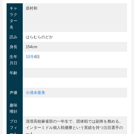
キャ
原村和
ラク
ター
名
読み
はらむらのどか
身長
154cm
生年
10月
4日
月日
年齢
声優
小清水亜美
趣味
嗜好
プロ
清澄高校麻雀部の一年生で、団体戦では副将を務める。
フィ
インターミドル個人戦優勝という実績を持つ注目選手の
ール
一人。