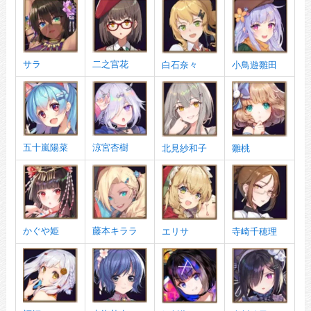
サラ
二之宫花
白石奈々
小鳥遊雛田
五十嵐陽菜
涼宮杏樹
北見紗和子
雛桃
かぐや姫
藤本キララ
エリサ
寺崎千穂理