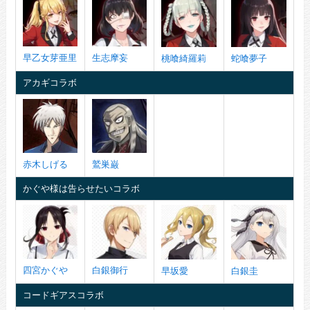
早乙女芽亜里
生志摩妄
桃喰綺羅莉
蛇喰夢子
アカギコラボ
赤木しげる
鷲巣巌
かぐや様は告らせたいコラボ
四宮かぐや
白銀御行
早坂愛
白銀圭
コードギアスコラボ