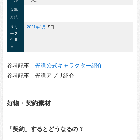
入手
方法
リリ
2021年
1月
15日
ース
年月
日
参考記事：
雀魂公式キャラクター紹介
参考記事：雀魂アプリ紹介
好物・契約素材
「契約」するとどうなるの？