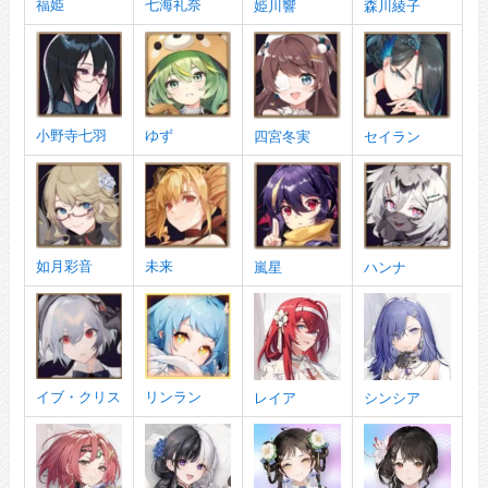
福姫
七海礼奈
姫川響
森川綾子
小野寺七羽
ゆず
四宮冬実
セイラン
如月彩音
未来
嵐星
ハンナ
イブ・クリス
リンラン
レイア
シンシア