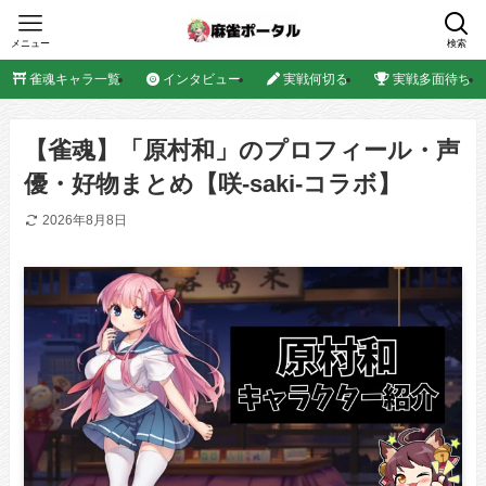
メニュー
検索
雀魂キャラ一覧
インタビュー
実戦何切る
実戦多面待ち
【雀魂】「原村和」のプロフィール・声
優・好物まとめ【咲-saki-コラボ】
2026年8月8日