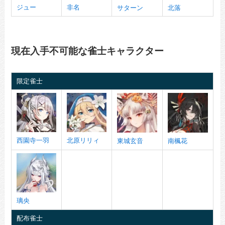
ジュー
非名
サターン
北落
現在入手不可能な雀士キャラクター
限定雀士
西園寺一羽
北原リリィ
東城玄音
南楓花
璃央
配布雀士