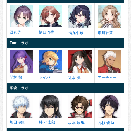
浅倉透
樋口円香
福丸小糸
市川雛菜
Fateコラボ
間桐 桜
セイバー
遠坂 凛
アーチャー
銀魂コラボ
坂田 銀時
桂 小太郎
坂本 辰馬
高杉 晋助