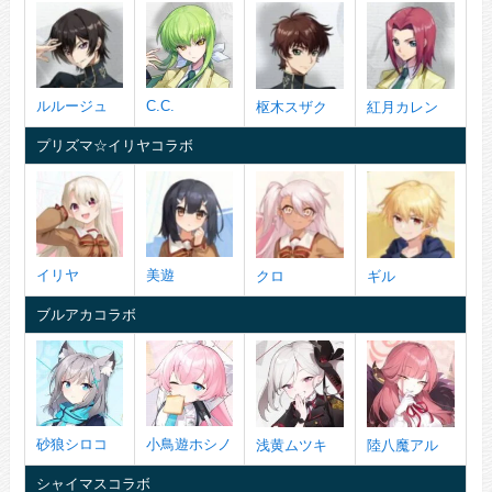
ルルージュ
C.C.
枢木スザク
紅月カレン
プリズマ☆イリヤコラボ
イリヤ
美遊
クロ
ギル
ブルアカコラボ
砂狼シロコ
小鳥遊ホシノ
浅黄ムツキ
陸八魔アル
シャイマスコラボ