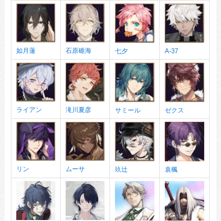
如月蓮
石原碓海
七夕
A-37
ライアン
滝川夏彦
サミール
ゼクス
リン
ムーサ
玖辻
袁楓