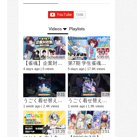
Videos
Playlists
Scheduled
5:35:05
【雀魂】企業対抗戦2026【予選】
第7期 学生雀魂杯 南場 決勝
ショートド
9 videos
4 days ago
0 views
5 days ago
17.8K views
3 months ago
0:31
0:29
うごく着せ替え紹介動画 ミラ #shorts
うごく着せ替え紹介動画 七海 礼奈 #shorts
1 week ago
2.4K views
1 week ago
1.9K views
12 videos
1 year ago
1:18:20
1:51