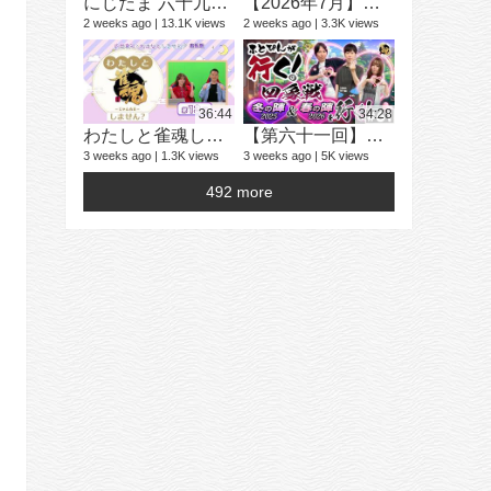
にじたま 六十九局目 今日は何のルールで遊ぼうかにゃ？
【2026年7月】「雀魂 じゃんたま」 イベント 新内容一覧
2 weeks ago
13.1K views
2 weeks ago
3.3K views
学生麻雀大
25 videos
2 years ago
36:44
34:28
わたしと雀魂しません？ 第13回目内田真礼とおはなししません！？
【第六十一回】ふとぴんが行く！四象戦 冬の陣25/春の陣26 編
3 weeks ago
1.3K views
3 weeks ago
5K views
492 more
16 videos
4 years ago