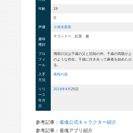
年齢
19
O
声優
小清水亜美
テコンドー、紅茶、服
趣味
嗜好
プロ
璃雨の父は千歳の父と旧知の仲。千歳の両親がよ
フィ
のような存在。千歳に付き合って麻雀を始めたが
ール
る。
入手
落桜の道
方法
リリ
2019年
4月
25日
ース
年月
日
参考記事：
雀魂公式キャラクター紹介
参考記事：雀魂アプリ紹介