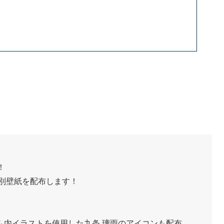
！
特別壁紙を配布します！
ム内イラストを使用した九条 璃雨のアイコンも配布