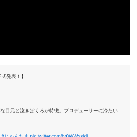
正式発表！】
げな目元と泣きぼくろが特徴。プロデューサーに冷たい
魂
#じゃんたま
pic.twitter.com/br0WWxsjdj