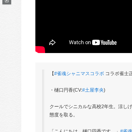
【
#雀魂シャニマスコラボ
コラボ雀士
・樋口円香(CV:
#土屋李央
)
クールでシニカルな高校2年生。涼し
態度を取る。
「こんにちは、樋口円香です。」
#雀