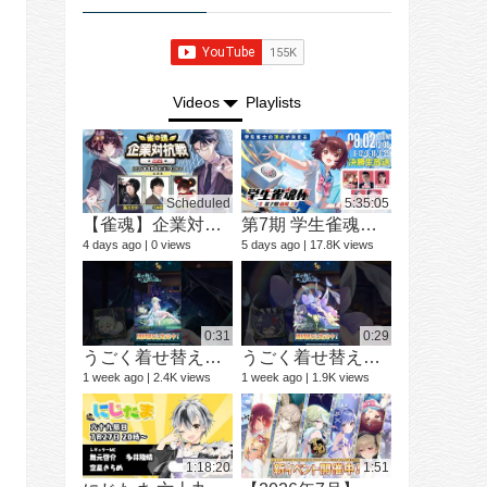
Videos
Playlists
Scheduled
5:35:05
【雀魂】企業対抗戦2026【予選】
第7期 学生雀魂杯 南場 決勝
ショートド
9 videos
4 days ago
0 views
5 days ago
17.8K views
3 months ago
0:31
0:29
うごく着せ替え紹介動画 ミラ #shorts
うごく着せ替え紹介動画 七海 礼奈 #shorts
1 week ago
2.4K views
1 week ago
1.9K views
12 videos
1 year ago
1:18:20
1:51