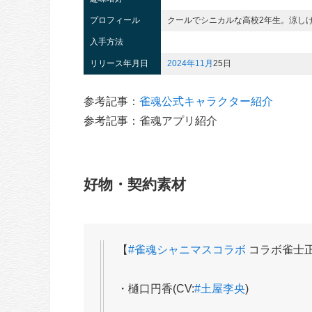
プロフィール
クールでシニカルな高校2年生。涼し
入手方法
リリース年月日
2024年
11月
25日
参考記事：
雀魂公式キャラクター紹介
参考記事：雀魂アプリ紹介
好物・契約素材
【
#雀魂シャニマスコラボ
コラボ雀士
・樋口円香(CV:
#土屋李央
)