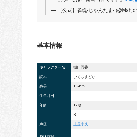
— 【公式】雀魂-じゃんたま- (@Mahjong
基本情報
キャラクター名
樋口円香
読み
ひぐちまどか
身長
159cm
生年月日
年齢
17歳
B
声優
土屋李央
趣味嗜好