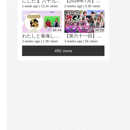
にじたま 六十九局目 今日は何のルールで遊ぼうかにゃ？
【2026年7月】「雀魂 じゃんたま」 イベント 新内容一覧
1 week ago
13.1K views
2 weeks ago
3.3K views
学生麻雀大
25 videos
2 years ago
36:44
34:28
わたしと雀魂しません？ 第13回目内田真礼とおはなししません！？
【第六十一回】ふとぴんが行く！四象戦 冬の陣25/春の陣26 編
3 weeks ago
1.3K views
3 weeks ago
5K views
492 more
16 videos
4 years ago