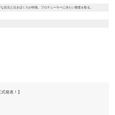
げな目元と泣きぼくろが特徴。プロデューサーに冷たい態度を取る。
正式発表！】