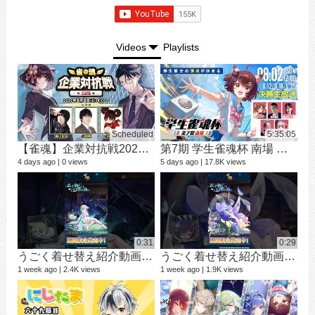
Videos
Playlists
Scheduled
5:35:05
【雀魂】企業対抗戦2026【予選】
第7期 学生雀魂杯 南場 決勝
シ
9 vi
4 days ago
0 views
5 days ago
17.8K views
3 mo
0:31
0:29
うごく着せ替え紹介動画 ミラ #shorts
うごく着せ替え紹介動画 七海 礼奈 #shorts
1 week ago
2.4K views
1 week ago
1.9K views
12 v
1 ye