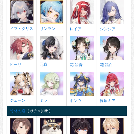
イブ・クリス
リンラン
レイア
シンシア
ヒーリ
元宵
花 語青
花 語白
ジェーン
ミラ
キンウ
篠原ミア
竹林の道
（ガチャ排出）