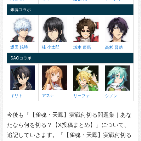
銀魂コラボ
坂田 銀時
桂 小太郎
坂本 辰馬
高杉 晋助
SAOコラボ
キリト
アスナ
リーファ
シノン
今後も「【雀魂・天鳳】実戦何切る問題集｜あな
たなら何を切る？【X投稿まとめ】」について、
追記していきます。「【雀魂・天鳳】実戦何切る