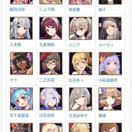
藤田佳奈
三上千織
相原舞
撫子
八木唯
九条璃雨
ジニア
カーヴィ
サラ
二之宫花
白石奈々
小鳥遊雛田
五十嵐陽菜
涼宮杏樹
北見紗和子
雛桃