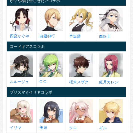
かぐや様は告らせたいコラボ
四宮かぐや
白銀御行
早坂愛
白銀圭
コードギアスコラボ
ルルージュ
C.C.
枢木スザク
紅月カレン
プリズマ☆イリヤコラボ
イリヤ
美遊
クロ
ギル