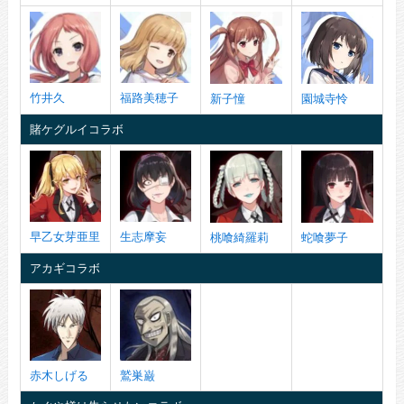
竹井久
福路美穂子
新子憧
園城寺怜
賭ケグルイコラボ
早乙女芽亜里
生志摩妄
桃喰綺羅莉
蛇喰夢子
アカギコラボ
赤木しげる
鷲巣巌