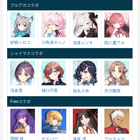
ブルアカコラボ
砂狼シロコ
小鳥遊ホシノ
浅黄ムツキ
陸八魔アル
シャイマスコラボ
浅倉透
樋口円香
福丸小糸
市川雛菜
Fateコラボ
間桐 桜
セイバー
遠坂 凛
アーチャー