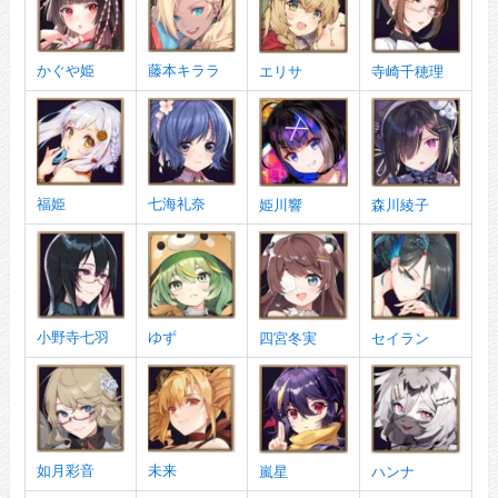
かぐや姫
藤本キララ
エリサ
寺崎千穂理
福姫
七海礼奈
姫川響
森川綾子
小野寺七羽
ゆず
四宮冬実
セイラン
如月彩音
未来
嵐星
ハンナ