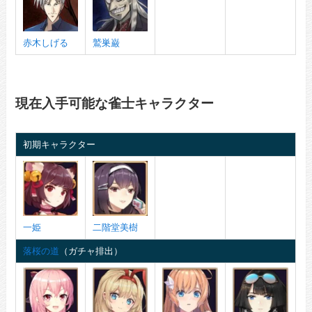
赤木しげる
鷲巣巌
現在入手可能な雀士キャラクター
初期キャラクター
一姫
二階堂美樹
落桜の道
（ガチャ排出）