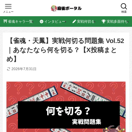
メニュー
検索
雀魂キャラ一覧
インタビュー
実戦何切る
実戦多面待ち
【雀魂・天鳳】実戦何切る問題集 Vol.52
｜あなたなら何を切る？【X投稿まと
め】
2026年7月31日