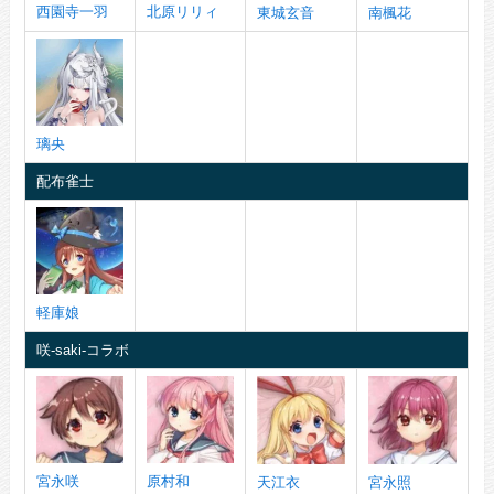
西園寺一羽
北原リリィ
東城玄音
南楓花
璃央
配布雀士
軽庫娘
咲-saki-コラボ
宮永咲
原村和
天江衣
宮永照