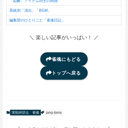
「図解」アイテム同士の関係
系統別「演出」「BGM」
編集部のひとりごと「雀魂日記」
＼ 楽しい記事がいっぱい！ ／
雀魂にもどる
トップへ戻る
実戦何切る
雀魂
jang-tama