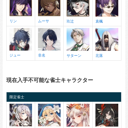
リン
ムーサ
玖辻
袁楓
ジュー
非名
サターン
北落
現在入手不可能な雀士キャラクター
限定雀士