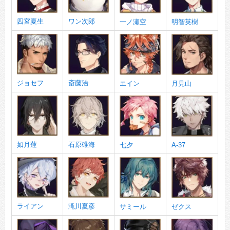
四宮夏生
ワン次郎
一ノ瀬空
明智英樹
ジョセフ
斎藤治
エイン
月見山
如月蓮
石原碓海
七夕
A-37
ライアン
滝川夏彦
サミール
ゼクス