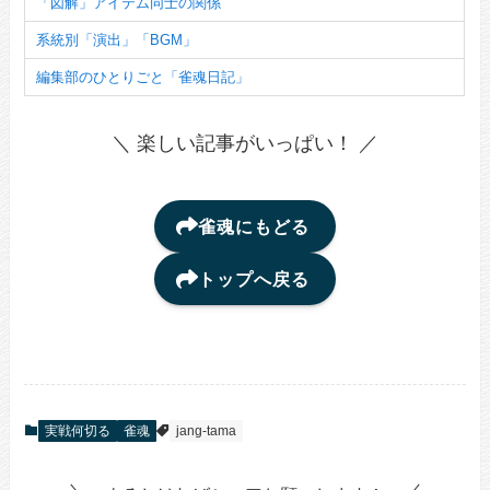
「図解」アイテム同士の関係
系統別「演出」「BGM」
編集部のひとりごと「雀魂日記」
＼ 楽しい記事がいっぱい！ ／
雀魂にもどる
トップへ戻る
実戦何切る
雀魂
jang-tama