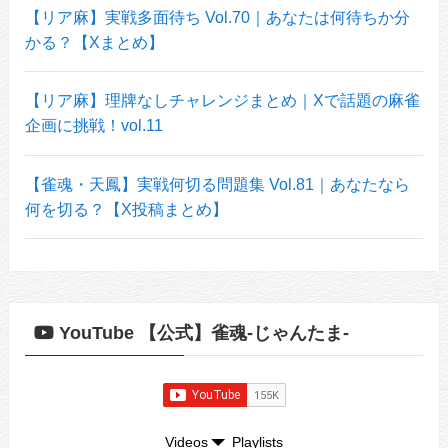
【リア麻】実戦多面待ち Vol.70｜あなたは何待ちか分
かる？【Xまとめ】
【リア麻】理牌なしチャレンジまとめ｜Xで話題の麻雀
企画に挑戦！vol.11
【雀魂・天鳳】実戦何切る問題集 Vol.81｜あなたなら
何を切る？【X投稿まとめ】
YouTube 【公式】雀魂-じゃんたま-
Videos
Playlists