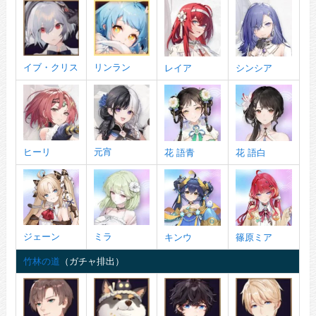
イブ・クリス
リンラン
レイア
シンシア
ヒーリ
元宵
花 語青
花 語白
ジェーン
ミラ
キンウ
篠原ミア
竹林の道
（ガチャ排出）