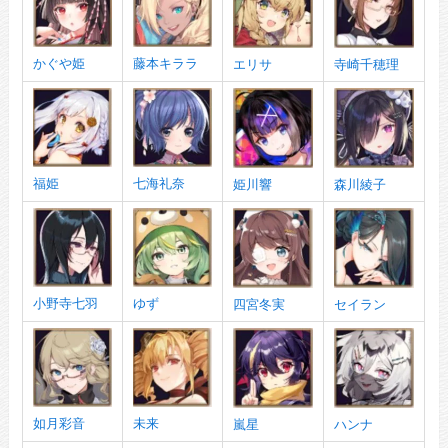
かぐや姫
藤本キララ
エリサ
寺崎千穂理
福姫
七海礼奈
姫川響
森川綾子
小野寺七羽
ゆず
四宮冬実
セイラン
如月彩音
未来
嵐星
ハンナ