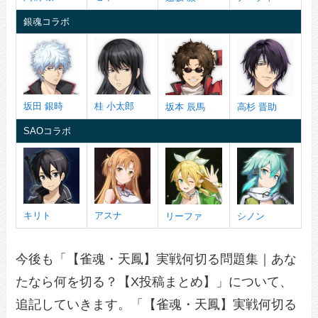
銀魂コラボ
坂田 銀時
桂 小太郎
坂本 辰馬
高杉 晋助
SAOコラボ
キリト
アスナ
リーファ
シノン
今後も「【雀魂・天鳳】実戦何切る問題集｜あな
たなら何を切る？【X投稿まとめ】」について、
追記していきます。「【雀魂・天鳳】実戦何切る