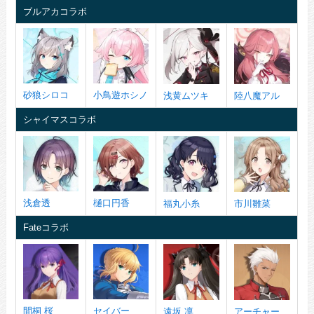
ブルアカコラボ
砂狼シロコ
小鳥遊ホシノ
浅黄ムツキ
陸八魔アル
シャイマスコラボ
浅倉透
樋口円香
福丸小糸
市川雛菜
Fateコラボ
間桐 桜
セイバー
遠坂 凛
アーチャー