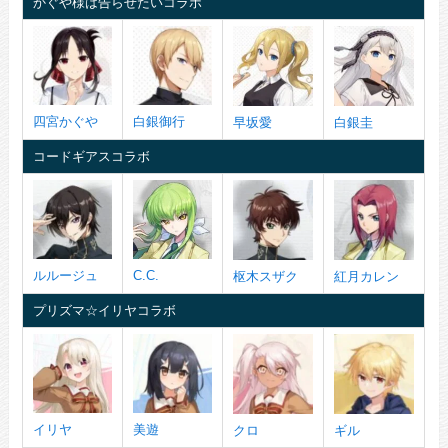
かぐや様は告らせたいコラボ
四宮かぐや
白銀御行
早坂愛
白銀圭
コードギアスコラボ
ルルージュ
C.C.
枢木スザク
紅月カレン
プリズマ☆イリヤコラボ
イリヤ
美遊
クロ
ギル