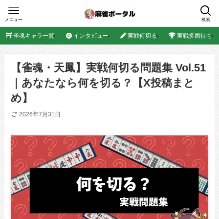
メニュー
検索
雀魂キャラ一覧
インタビュー
実戦何切る
実戦多面待ち
【雀魂・天鳳】実戦何切る問題集 Vol.51
｜あなたなら何を切る？【X投稿まと
め】
2026年7月31日