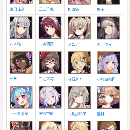
藤田佳奈
三上千織
相原舞
撫子
八木唯
九条璃雨
ジニア
カーヴィ
サラ
二之宫花
白石奈々
小鳥遊雛田
五十嵐陽菜
涼宮杏樹
北見紗和子
雛桃