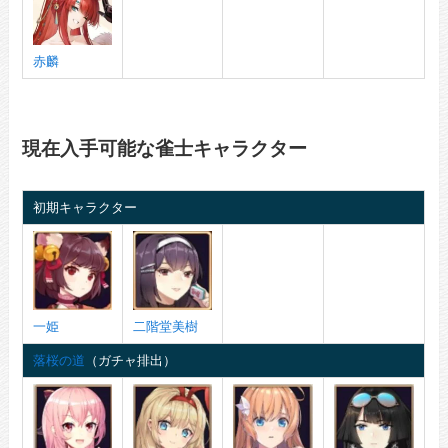
赤麟
現在入手可能な雀士キャラクター
初期キャラクター
一姫
二階堂美樹
落桜の道
（ガチャ排出）