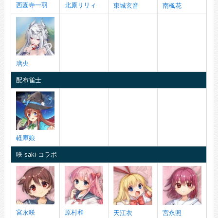
西園寺一羽
北原リリィ
東城玄音
南楓花
璃央
配布雀士
軽庫娘
咲-saki-コラボ
宮永咲
原村和
天江衣
宮永照