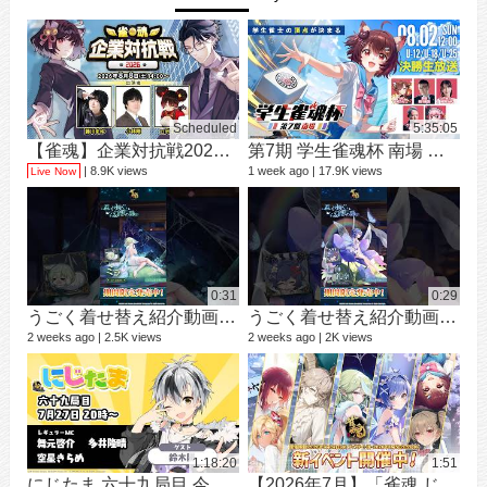
Scheduled
5:35:05
【雀魂】企業対抗戦2026【予選】
第7期 学生雀魂杯 南場 決勝
シ
9 vi
8.9K views
1 week ago
17.9K views
Live Now
3 mo
0:31
0:29
うごく着せ替え紹介動画 ミラ #shorts
うごく着せ替え紹介動画 七海 礼奈 #shorts
2 weeks ago
2.5K views
2 weeks ago
2K views
12 v
1 ye
1:18:20
1:51
にじたま 六十九局目 今日は何のルールで遊ぼうかにゃ？
【2026年7月】「雀魂 じゃんたま」 イベント 新内容一覧