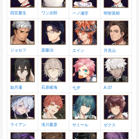
四宮夏生
ワン次郎
一ノ瀬空
明智英樹
ジョセフ
斎藤治
エイン
月見山
如月蓮
石原碓海
七夕
A-37
ライアン
滝川夏彦
サミール
ゼクス