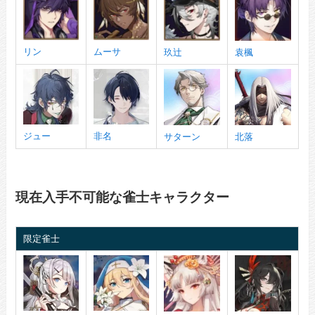
リン
ムーサ
玖辻
袁楓
ジュー
非名
サターン
北落
現在入手不可能な雀士キャラクター
限定雀士