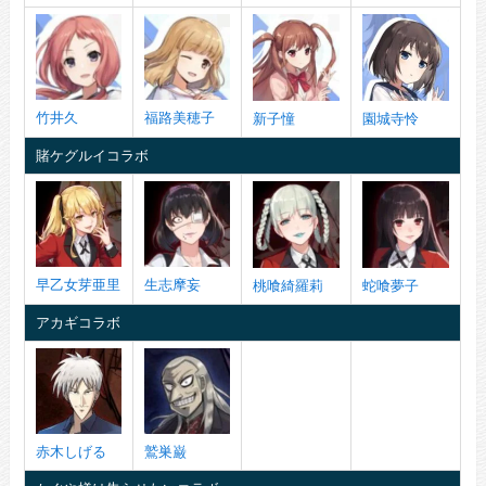
竹井久
福路美穂子
新子憧
園城寺怜
賭ケグルイコラボ
早乙女芽亜里
生志摩妄
桃喰綺羅莉
蛇喰夢子
アカギコラボ
赤木しげる
鷲巣巌