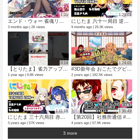
1:01
1:29:01
エンド・ウォー 雀魂リーチBGM
にじたま 六十一局目 逆襲のニジタマ編
3 months ago
2K views
9 months ago
29.3K views
12 v
1 ye
0:14
1:24:05
【とりたま】雀力アップ企画の検証結果はこちら【#03】
#3D新年会 おこたでグビッとビリビリ漢気麻雀
1 year ago
9.8K views
2 years ago
182.5K views
学
25 v
2 ye
1:11:18
1:30:49
にじたま 三十六局目 赤い牌があるといいことあるよ！赤の組織麻雀編！！
【第20回】社務所通信 #しゃむつう
3 years ago
57K views
4 years ago
57.9K views
3 more
16 v