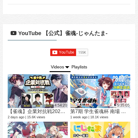
YouTube 【公式】雀魂-じゃんたま-
Videos
Playlists
4:54:20
5:35:05
【雀魂】企業対抗戦2026【予選】
第7期 学生雀魂杯 南場 決勝
シ
9 vi
2 days ago
15.6K views
1 week ago
18.1K views
3 mo