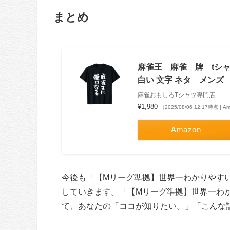
まとめ
麻雀王 麻雀 牌 tシャ
白い 文字 ネタ メンズ
麻雀おもしろTシャツ専門店
¥1,980
（2025/08/06 12:17時点 | 
Amazon
今後も「【Mリーグ準拠】世界一わかりやす
していきます。「【Mリーグ準拠】世界一わ
て、あなたの「ココが知りたい。」「こんな