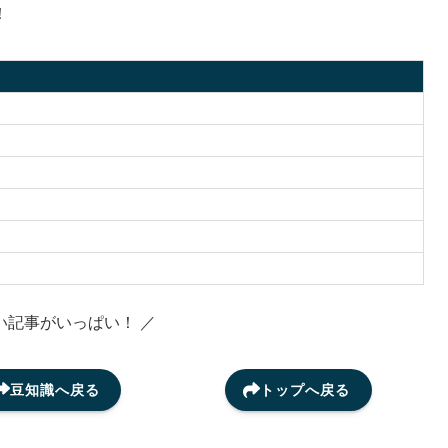
！
い記事がいっぱい！ ／
豆知識へ戻る
トップへ戻る