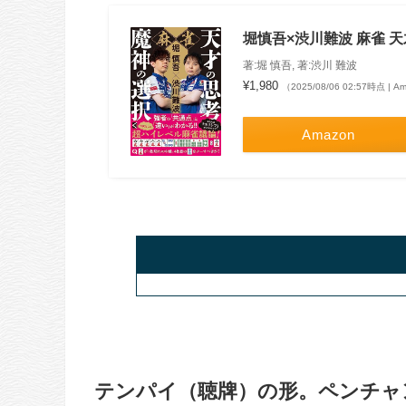
堀慎吾×渋川難波 麻雀 天才の
著:堀 慎吾, 著:渋川 難波
¥1,980
（2025/08/06 02:57時点 | 
Amazon
テンパイ（聴牌）の形。ペンチャ