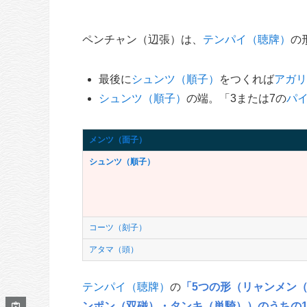
ペンチャン（辺張）は、
テンパイ（聴牌）
の
最後に
シュンツ（順子）
をつくれば
アガリ
シュンツ（順子）
の端。「3または7の
パ
メンツ（面子）
シュンツ（順子）
コーツ（刻子）
アタマ（頭）
テンパイ（聴牌）
の
「5つの形（
リャンメン
ンポン（双碰）
・
タンキ（単騎）
）のうちの