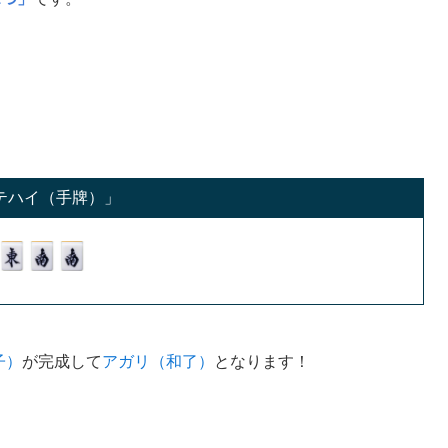
テハイ（手牌）」
子）
が完成して
アガリ（和了）
となります！