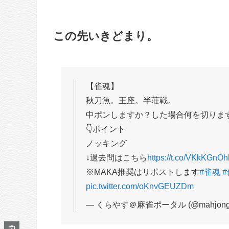
この先いきどまり。
【雀魂】
秋刀魚。王座。半荘戦。
中ポンしますか？した場合何を切りま
👇ポイント
ノッキング
↓過去問はこちら
https://t.co/VKkKGnO
※MAKA推奨はリポストします
#雀魂
pic.twitter.com/oKnvGEUZDm
— くらやす＠麻雀ポータル (@mahjong_p