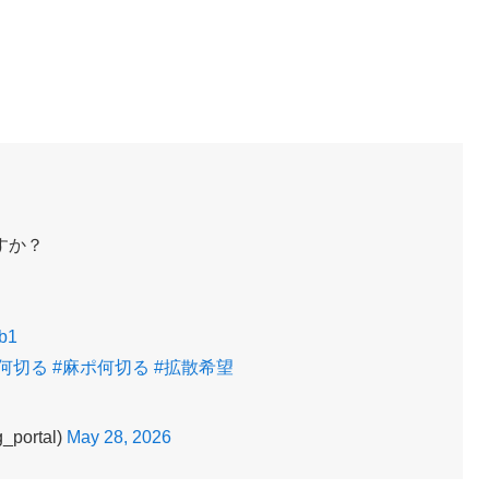
すか？
hb1
#何切る
#麻ポ何切る
#拡散希望
ortal)
May 28, 2026