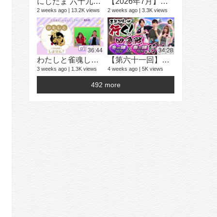
にじたま 六十九局目 今日は何のルールで遊ぼうかにゃ？
【2026年7月】「雀魂 じゃんたま」 イベント 新内容一覧
2 weeks ago
13.2K views
2 weeks ago
3.3K views
学生麻雀大
25 videos
2 years ago
36:44
34:28
わたしと雀魂しません？ 第13回目内田真礼とおはなししません！？
【第六十一回】ふとぴんが行く！四象戦 冬の陣25/春の陣26 編
3 weeks ago
1.3K views
4 weeks ago
5K views
492 more
16 videos
4 years ago