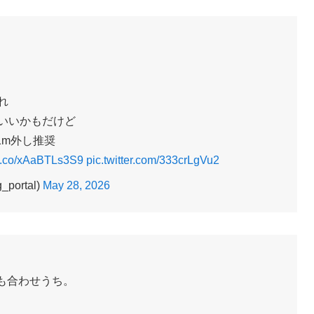
れ
もいいかもだけど
1m外し推奨
//t.co/xAaBTLs3S9
pic.twitter.com/333crLgVu2
ortal)
May 28, 2026
ても合わせうち。