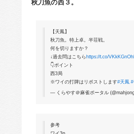
秋刀魚の西３。
【天鳳】
秋刀魚。特上卓。半荘戦。
何を切りますか？
↓過去問はこちら
https://t.co/VKkKGnO
👇ポイント
西3局
※ワイの打牌はリポストします
#天鳳
— くらやす＠麻雀ポータル (@mahjong_p
参考
ワイ3p