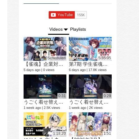
Videos
Playlists
Scheduled
5:35:05
【雀魂】企業対抗戦2026【予選】
第7期 学生雀魂杯 南場 決勝
ショートド
9 videos
5 days ago
0 views
6 days ago
17.8K views
3 months ago
0:31
0:29
うごく着せ替え紹介動画 ミラ #shorts
うごく着せ替え紹介動画 七海 礼奈 #shorts
1 week ago
2.5K views
1 week ago
2K views
12 videos
1 year ago
1:18:20
1:51