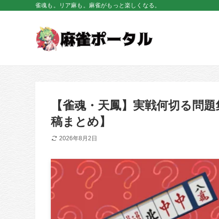
雀魂も。リア麻も。麻雀がもっと楽しくなる。
【雀魂・天鳳】実戦何切る問題集 
稿まとめ】
2026年8月2日