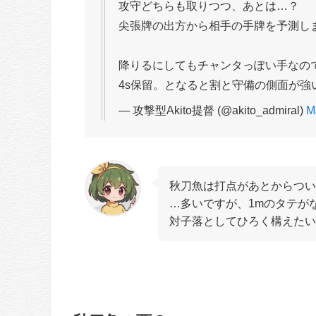
攻守どちらも取りつつ、あとは…？
尖張牌の出方から相手の手牌を予測し
降りるにしてもチャンタっぽい手なの
4s保留。となると割と守備の側面が強
— 攻撃型Akito提督 (@akito_admiral)
M
秋刀魚は打点があとからつ
…多いですが、1mのタテが
対子落としてひろく構えたい