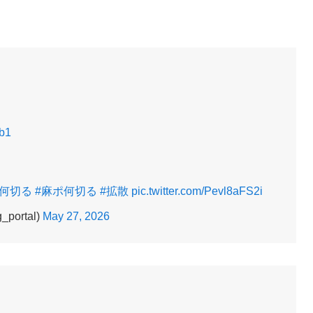
hb1
#何切る
#麻ポ何切る
#拡散
pic.twitter.com/Pevl8aFS2i
ortal)
May 27, 2026