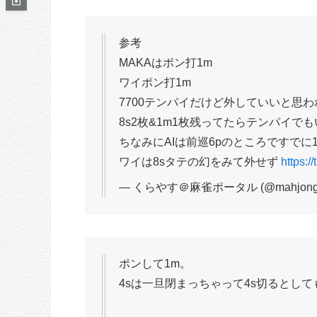
参考
MAKAはポン打1m
ワイポン打1m
7700テンパイだけど外していいと思わ
8s2枚&1m1枚残ってたらテンパイで
ちなみにAIは前巡6pのところですでに
ワイは8sタテの幻をみて外せず
https:
— くらやす＠麻雀ポータル (@mahjong_p
ポンして1m。
4sは一旦閉まっちゃって4s切るとし