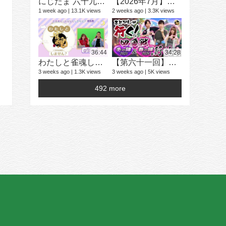
にじたま 六十九局目 今日は何のルールで遊ぼうかにゃ？
【2026年7月】「雀魂 じゃんたま」 イベント 新内容一覧
1 week ago
13.1K views
2 weeks ago
3.3K views
学生麻雀大
25 videos
2 years ago
36:44
34:28
わたしと雀魂しません？ 第13回目内田真礼とおはなししません！？
【第六十一回】ふとぴんが行く！四象戦 冬の陣25/春の陣26 編
3 weeks ago
1.3K views
3 weeks ago
5K views
492 more
16 videos
4 years ago