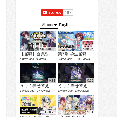
Videos
Playlists
Scheduled
5:35:05
【雀魂】企業対抗戦2026【予選】
第7期 学生雀魂杯 南場 決勝
ショートド
9 videos
4 days ago
0 views
5 days ago
17.8K views
3 months ago
0:31
0:29
うごく着せ替え紹介動画 ミラ #shorts
うごく着せ替え紹介動画 七海 礼奈 #shorts
1 week ago
2.4K views
1 week ago
1.9K views
12 videos
1 year ago
1:18:20
1:51