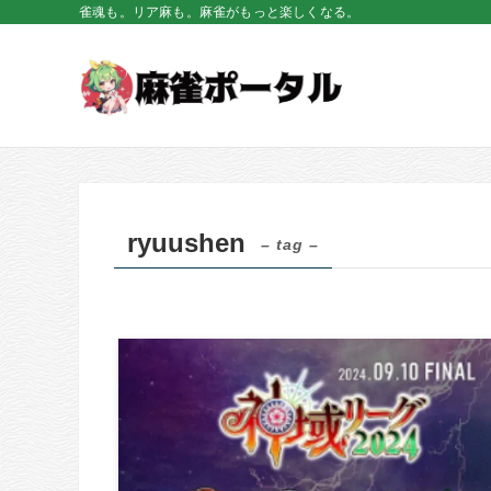
雀魂も。リア麻も。麻雀がもっと楽しくなる。
ryuushen
– tag –