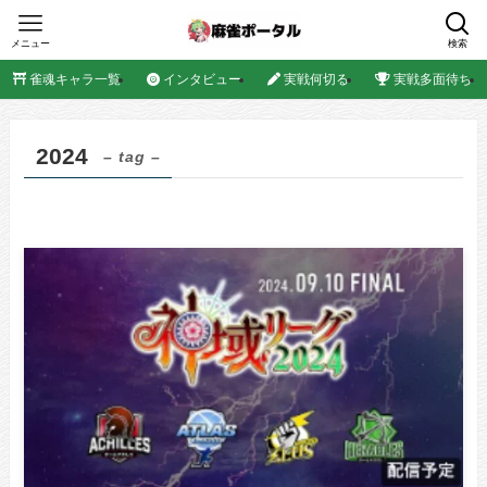
メニュー
検索
雀魂キャラ一覧
インタビュー
実戦何切る
実戦多面待ち
2024
– tag –