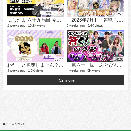
1:18:20
1:51
にじたま 六十九局目 今日は何のルールで遊ぼうかにゃ？
【2026年7月】「雀魂 じゃんたま」 イベント 新内容一覧
2 weeks ago
13.2K views
3 weeks ago
3.4K views
学
25 v
2 ye
36:44
34:28
わたしと雀魂しません？ 第13回目内田真礼とおはなししません！？
【第六十一回】ふとぴんが行く！四象戦 冬の陣25/春の陣26 編
3 weeks ago
1.3K views
4 weeks ago
5K views
492 more
16 v
4 ye
ホーム
2024