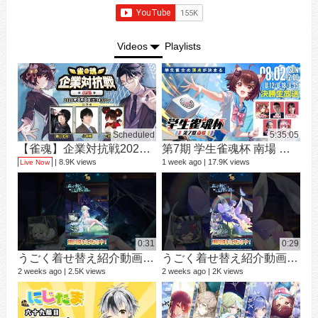
Videos
Playlists
Scheduled
5:35:05
【雀魂】企業対抗戦2026【予選】
第7期 学生雀魂杯 南場 決勝
シ
9 vi
8.9K views
1 week ago
17.9K views
Live Now
3 mo
0:31
0:29
うごく着せ替え紹介動画 ミラ #shorts
うごく着せ替え紹介動画 七海 礼奈 #shorts
2 weeks ago
2.5K views
2 weeks ago
2K views
12 v
1 ye