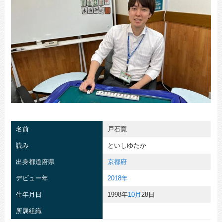
名前
戸石寛
読み
といしゆたか
出身都道府県
京都府
デビュー年
2018年
生年月日
1998年
10月
28日
所属組織