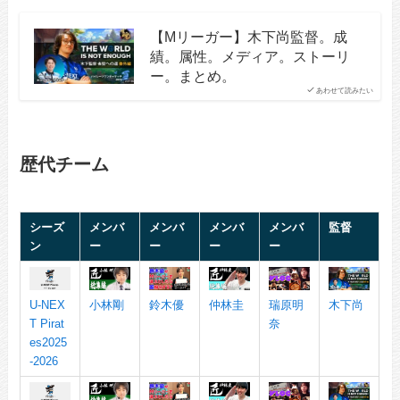
【Mリーガー】木下尚監督。成
績。属性。メディア。ストーリ
ー。まとめ。
あわせて読みたい
歴代チーム
シーズ
メンバ
メンバ
メンバ
メンバ
監督
ン
ー
ー
ー
ー
U-NEX
小林剛
鈴木優
仲林圭
瑞原明
木下尚
T Pirat
奈
es2025
-2026