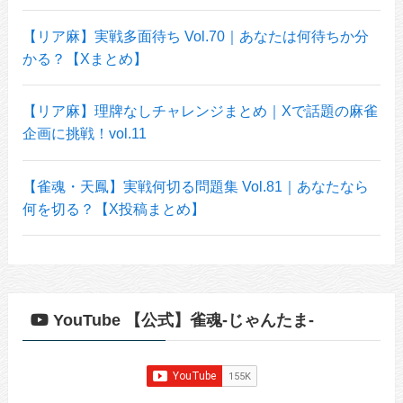
【リア麻】実戦多面待ち Vol.70｜あなたは何待ちか分
かる？【Xまとめ】
【リア麻】理牌なしチャレンジまとめ｜Xで話題の麻雀
企画に挑戦！vol.11
【雀魂・天鳳】実戦何切る問題集 Vol.81｜あなたなら
何を切る？【X投稿まとめ】
YouTube 【公式】雀魂-じゃんたま-