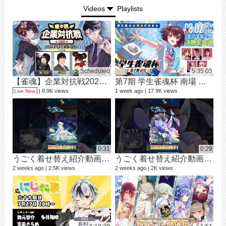
Videos
Playlists
Scheduled
5:35:05
【雀魂】企業対抗戦2026【予選】
第7期 学生雀魂杯 南場 決勝
シ
9 vi
8.9K views
1 week ago
17.9K views
Live Now
3 mo
0:31
0:29
うごく着せ替え紹介動画 ミラ #shorts
うごく着せ替え紹介動画 七海 礼奈 #shorts
2 weeks ago
2.5K views
2 weeks ago
2K views
12 v
1 ye