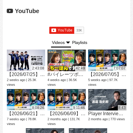
YouTube
Videos
Playlists
2:43:08
42:49
7:07:07
【2026/07/25】おしえて！パイレーツ Vol.64 -LIVE-
#パイレーツボードゲーム部 Mリーガーが麻雀カードゲーム「ちーぽん」で対決！
【2026/07/05】パイレーツトレジャーハント2026 supported by y.u mobile - 個人戦 決勝 -
21 v
2 weeks ago
25.3K
4 weeks ago
36.5K
5 weeks ago
97.7K
3 mo
views
views
views
8:08:26
9:11:46
8:43
【2026/06/21】パイレーツトレジャーハント2026 supported by y.u mobile - チーム戦 決勝 -
【2026/06/09】パイレーツトレジャーハント2026 supported by y.u mobile - チーム戦 予選 1日目 -
Player Interview 渡邉 浩史郎
10 v
7 weeks ago
78.8K
2 months ago
131.7K
2 months ago
770 views
8 mo
views
views