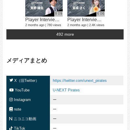
8:09
6:06
Player Interview 覚野 陽生
Player Interview 宮成 さく
2 months ago
780 views
2 months ago
2.4K views
492 more
メディアまとめ
X（旧Twitter）
https://twitter.com/unext_pirates
YouTube
U-NEXT Pirates
Instagram
ー
note
ー
ニコニコ動画
ー
TikTok
ー