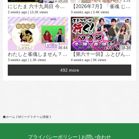
1:18:20
1:51
にじたま 六十九局目 今日は何のルールで遊ぼうかにゃ？
【2026年7月】「雀魂 じゃんたま」 イベント 新内容一覧
2 weeks ago
13.2K views
3 weeks ago
3.4K views
学
25 v
2 ye
36:44
34:28
わたしと雀魂しません？ 第13回目内田真礼とおはなししません！？
【第六十一回】ふとぴんが行く！四象戦 冬の陣25/春の陣26 編
3 weeks ago
1.3K views
4 weeks ago
5K views
492 more
16 v
4 ye
ホーム
Mリーグ
チーム情報
プライバシーポリシー
|
お問い合わせ