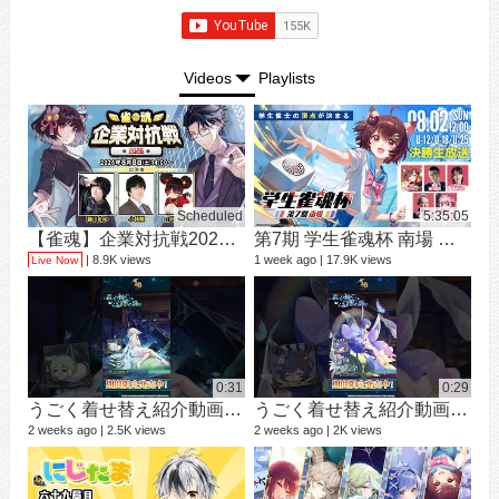
Videos
Playlists
Scheduled
5:35:05
【雀魂】企業対抗戦2026【予選】
第7期 学生雀魂杯 南場 決勝
シ
9 vi
8.9K views
1 week ago
17.9K views
Live Now
3 mo
0:31
0:29
うごく着せ替え紹介動画 ミラ #shorts
うごく着せ替え紹介動画 七海 礼奈 #shorts
2 weeks ago
2.5K views
2 weeks ago
2K views
12 v
1 ye