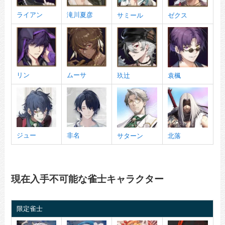
ライアン
滝川夏彦
サミール
ゼクス
リン
ムーサ
玖辻
袁楓
ジュー
非名
サターン
北落
現在入手不可能な雀士キャラクター
限定雀士