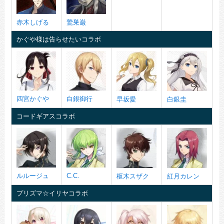
赤木しげる
鷲巣巌
かぐや様は告らせたいコラボ
四宮かぐや
白銀御行
早坂愛
白銀圭
コードギアスコラボ
ルルージュ
C.C.
枢木スザク
紅月カレン
プリズマ☆イリヤコラボ