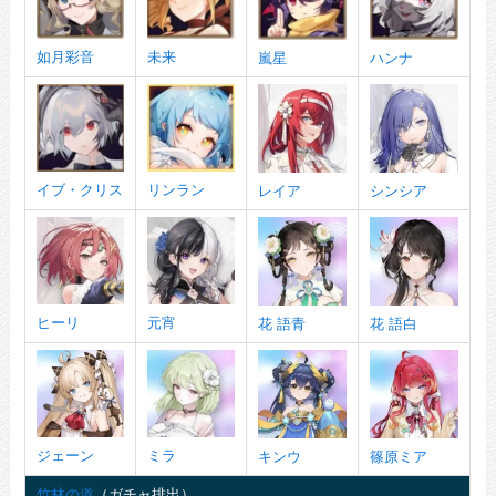
如月彩音
未来
嵐星
ハンナ
イブ・クリス
リンラン
レイア
シンシア
ヒーリ
元宵
花 語青
花 語白
ジェーン
ミラ
キンウ
篠原ミア
竹林の道
（ガチャ排出）