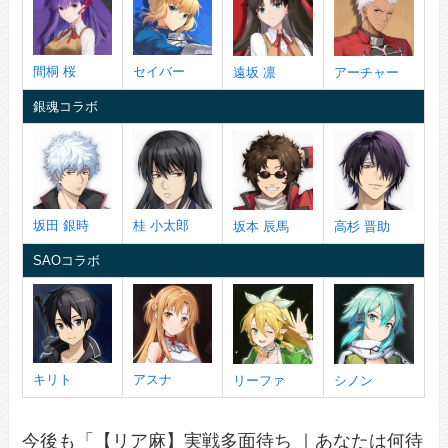
間桐 桜
セイバー
遠坂 凛
アーチャー
銀魂コラボ
坂田 銀時
桂 小太郎
坂本 辰馬
高杉 晋助
SAOコラボ
キリト
アスナ
リーファ
シノン
今後も「【リア麻】実戦多面待ち ｜あなたは何待