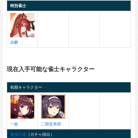
特別雀士
赤麟
現在入手可能な雀士キャラクター
初期キャラクター
一姫
二階堂美樹
落桜の道
（ガチャ排出）