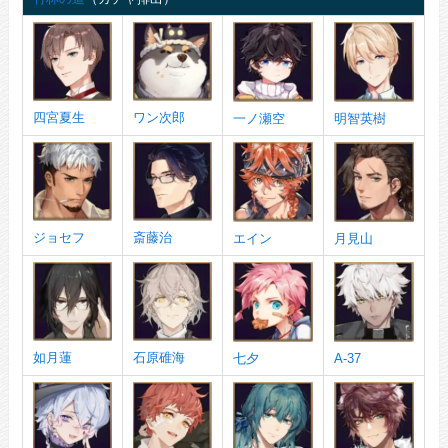
四宮夏生
ワン次郎
一ノ瀬空
明智英樹
ジョセフ
斎藤治
エイン
月見山
如月蓮
石原碓海
七夕
A-37