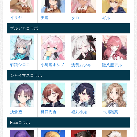
イリヤ
美遊
クロ
ギル
ブルアカコラボ
砂狼シロコ
小鳥遊ホシノ
浅黄ムツキ
陸八魔アル
シャイマスコラボ
浅倉透
樋口円香
福丸小糸
市川雛菜
Fateコラボ