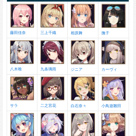
藤田佳奈
三上千織
相原舞
撫子
八木唯
九条璃雨
ジニア
カーヴィ
サラ
二之宫花
白石奈々
小鳥遊雛田