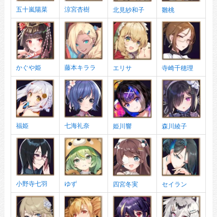
五十嵐陽菜
涼宮杏樹
北見紗和子
雛桃
かぐや姫
藤本キララ
エリサ
寺崎千穂理
福姫
七海礼奈
姫川響
森川綾子
小野寺七羽
ゆず
四宮冬実
セイラン