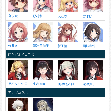
宮永咲
原村和
天江衣
宮永照
竹井久
福路美穂子
新子憧
園城寺怜
賭ケグルイコラボ
早乙女芽亜里
生志摩妄
桃喰綺羅莉
蛇喰夢子
アカギコラボ