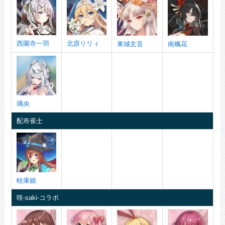
西園寺一羽
北原リリィ
東城玄音
南楓花
璃央
配布雀士
軽庫娘
咲-saki-コラボ