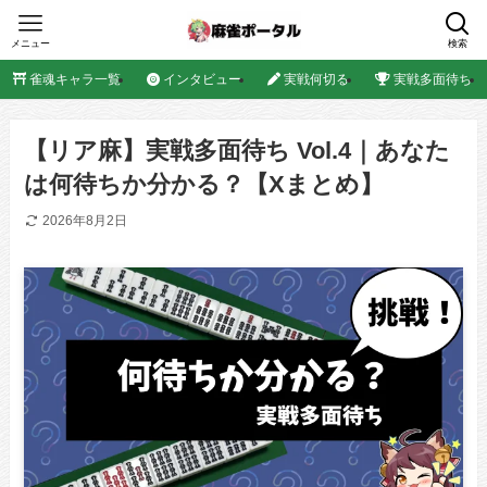
メニュー
検索
雀魂キャラ一覧
インタビュー
実戦何切る
実戦多面待ち
【リア麻】実戦多面待ち Vol.4｜あなた
は何待ちか分かる？【Xまとめ】
2026年8月2日