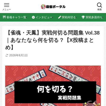
メニュー
検索
雀魂キャラ一覧
インタビュー
実戦何切る
実戦多面待ち
【雀魂・天鳳】実戦何切る問題集 Vol.38
｜あなたなら何を切る？【X投稿まと
め】
2026年8月1日