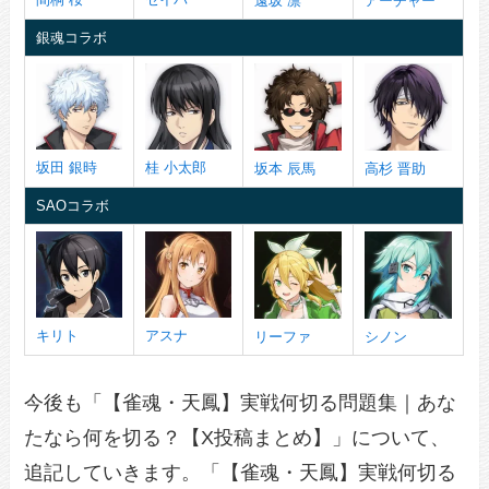
遠坂 凛
アーチャー
銀魂コラボ
坂田 銀時
桂 小太郎
坂本 辰馬
高杉 晋助
SAOコラボ
キリト
アスナ
リーファ
シノン
今後も「【雀魂・天鳳】実戦何切る問題集｜あな
たなら何を切る？【X投稿まとめ】」について、
追記していきます。「【雀魂・天鳳】実戦何切る