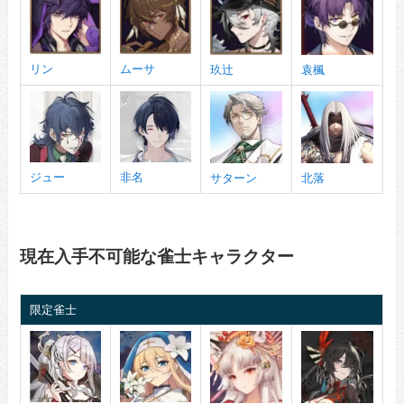
リン
ムーサ
玖辻
袁楓
ジュー
非名
サターン
北落
現在入手不可能な雀士キャラクター
限定雀士