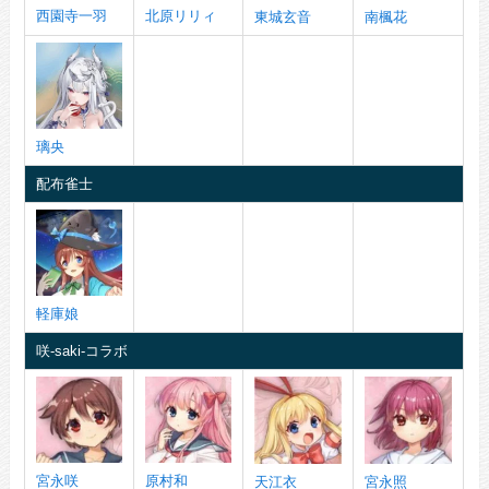
西園寺一羽
北原リリィ
東城玄音
南楓花
璃央
配布雀士
軽庫娘
咲-saki-コラボ
宮永咲
原村和
天江衣
宮永照