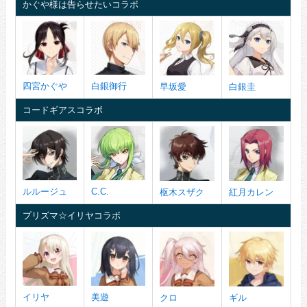
かぐや様は告らせたいコラボ
四宮かぐや
白銀御行
早坂愛
白銀圭
コードギアスコラボ
ルルージュ
C.C.
枢木スザク
紅月カレン
プリズマ☆イリヤコラボ
イリヤ
美遊
クロ
ギル