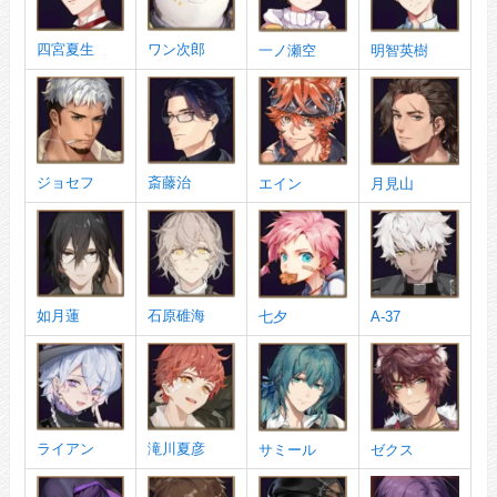
四宮夏生
ワン次郎
一ノ瀬空
明智英樹
ジョセフ
斎藤治
エイン
月見山
如月蓮
石原碓海
七夕
A-37
ライアン
滝川夏彦
サミール
ゼクス