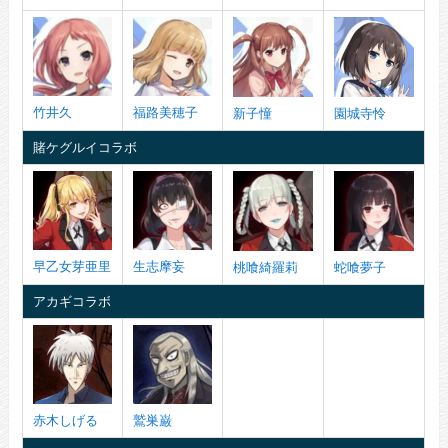
竹井久
福路美穂子
新子憧
園城寺怜
賭ケグルイコラボ
早乙女芽亜里
生志摩妄
桃喰綺羅莉
蛇喰夢子
アカギコラボ
赤木しげる
鷲巣巌