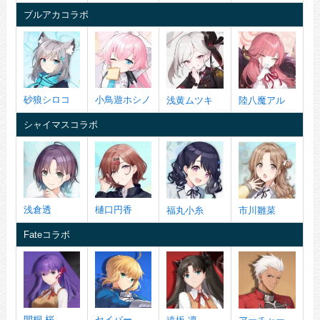
ブルアカコラボ
砂狼シロコ
小鳥遊ホシノ
浅黄ムツキ
陸八魔アル
シャイマスコラボ
浅倉透
樋口円香
福丸小糸
市川雛菜
Fateコラボ
間桐 桜
セイバー