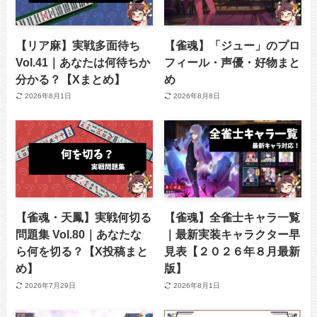
【リア麻】実戦多面待ち
【雀魂】「ジュー」のプロ
Vol.41｜あなたは何待ちか
フィール・声優・好物まと
分かる？【Xまとめ】
め
2026年8月1日
2026年8月8日
【雀魂・天鳳】実戦何切る
【雀魂】全雀士キャラ一覧
問題集 Vol.80｜あなたな
｜最新実装キャラクター早
ら何を切る？【X投稿まと
見表【２０２６年８月最新
め】
版】
2026年7月29日
2026年8月1日