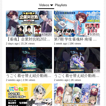
Videos
Playlists
4:54:20
5:35:05
【雀魂】企業対抗戦2026【予選】
第7期 学生雀魂杯 南場 決勝
シ
9 vi
2 days ago
15.2K views
1 week ago
18K views
3 mo
0:31
0:29
うごく着せ替え紹介動画 ミラ #shorts
うごく着せ替え紹介動画 七海 礼奈 #shorts
2 weeks ago
2.5K views
2 weeks ago
2K views
12 v
1 ye