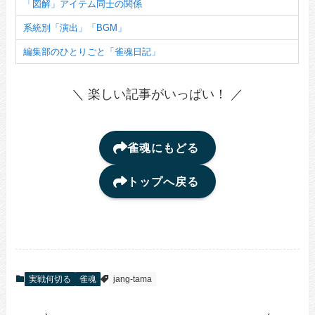
「図解」アイテム同士の関係
系統別「演出」「BGM」
編集部のひとりごと「雀魂日記」
＼ 楽しい記事がいっぱい！ ／
雀魂にもどる
トップへ戻る
実戦何切る
雀魂
jang-tama