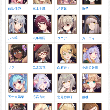
藤田佳奈
三上千織
相原舞
撫子
八木唯
九条璃雨
ジニア
カーヴィ
サラ
二之宫花
白石奈々
小鳥遊雛田
五十嵐陽菜
涼宮杏樹
北見紗和子
雛桃