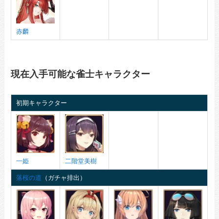
赤麟
現在入手可能な雀士キャラクター
初期キャラクター
一姫
二階堂美樹
落桜の道
（ガチャ排出）