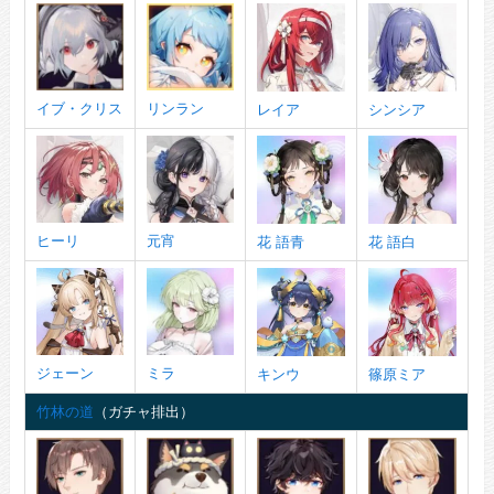
イブ・クリス
リンラン
レイア
シンシア
ヒーリ
元宵
花 語青
花 語白
ジェーン
ミラ
キンウ
篠原ミア
竹林の道
（ガチャ排出）