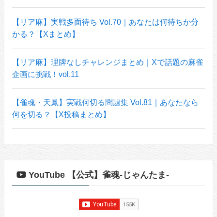
【リア麻】実戦多面待ち Vol.70｜あなたは何待ちか分
かる？【Xまとめ】
【リア麻】理牌なしチャレンジまとめ｜Xで話題の麻雀
企画に挑戦！vol.11
【雀魂・天鳳】実戦何切る問題集 Vol.81｜あなたなら
何を切る？【X投稿まとめ】
YouTube 【公式】雀魂-じゃんたま-