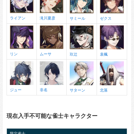
ライアン
滝川夏彦
サミール
ゼクス
リン
ムーサ
玖辻
袁楓
ジュー
非名
サターン
北落
現在入手不可能な雀士キャラクター
限定雀士