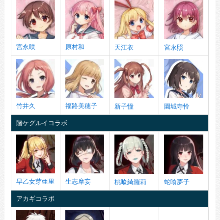
宮永咲
原村和
天江衣
宮永照
竹井久
福路美穂子
新子憧
園城寺怜
賭ケグルイコラボ
早乙女芽亜里
生志摩妄
桃喰綺羅莉
蛇喰夢子
アカギコラボ