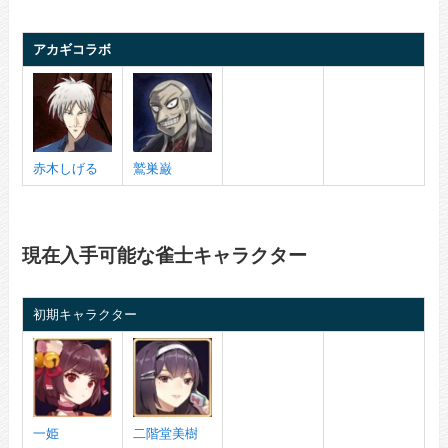
アカギコラボ
赤木しげる
鷲巣巌
現在入手可能な雀士キャラクター
初期キャラクター
一姫
二階堂美樹