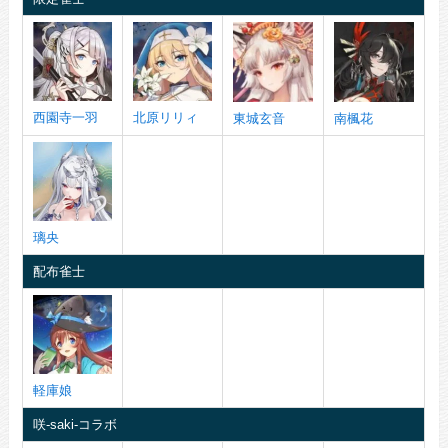
西園寺一羽
北原リリィ
東城玄音
南楓花
璃央
配布雀士
軽庫娘
咲-saki-コラボ