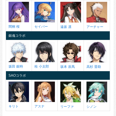
間桐 桜
セイバー
遠坂 凛
アーチャー
銀魂コラボ
坂田 銀時
桂 小太郎
坂本 辰馬
高杉 晋助
SAOコラボ
キリト
アスナ
リーファ
シノン