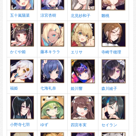
五十嵐陽菜
涼宮杏樹
北見紗和子
雛桃
かぐや姫
藤本キララ
エリサ
寺崎千穂理
福姫
七海礼奈
姫川響
森川綾子
小野寺七羽
ゆず
四宮冬実
セイラン