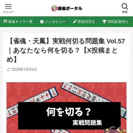
メニュー
検索
雀魂キャラ一覧
インタビュー
実戦何切る
実戦多面待ち
【雀魂・天鳳】実戦何切る問題集 Vol.57
｜あなたなら何を切る？【X投稿まと
め】
2026年7月31日