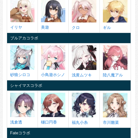
イリヤ
美遊
クロ
ギル
ブルアカコラボ
砂狼シロコ
小鳥遊ホシノ
浅黄ムツキ
陸八魔アル
シャイマスコラボ
浅倉透
樋口円香
福丸小糸
市川雛菜
Fateコラボ