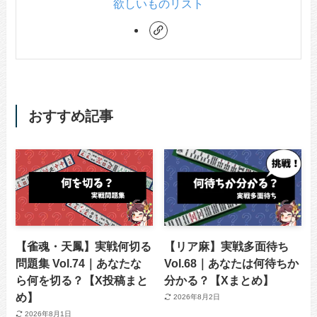
欲しいものリスト
おすすめ記事
【雀魂・天鳳】実戦何切る
【リア麻】実戦多面待ち
問題集 Vol.74｜あなたな
Vol.68｜あなたは何待ちか
ら何を切る？【X投稿まと
分かる？【Xまとめ】
め】
2026年8月2日
2026年8月1日