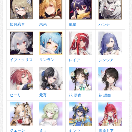
如月彩音
未来
嵐星
ハンナ
イブ・クリス
リンラン
レイア
シンシア
ヒーリ
元宵
花 語青
花 語白
ジェーン
ミラ
キンウ
篠原ミア