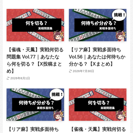
【雀魂・天鳳】実戦何切る
【リア麻】実戦多面待ち
問題集 Vol.77｜あなたな
Vol.56｜あなたは何待ちか
ら何を切る？【X投稿まと
分かる？【Xまとめ】
め】
2026年7月30日
2026年8月1日
【リア麻】実戦多面待ち
【雀魂・天鳳】実戦何切る