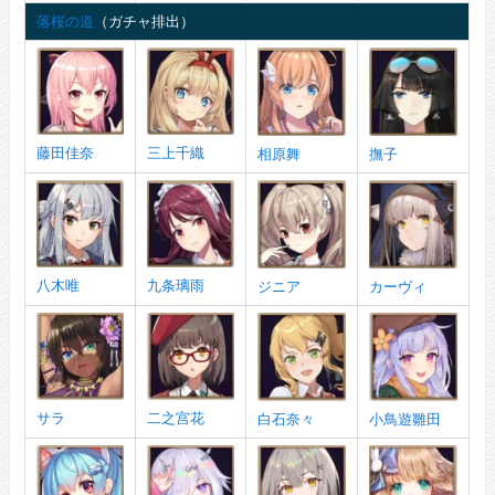
落桜の道
（ガチャ排出）
藤田佳奈
三上千織
相原舞
撫子
八木唯
九条璃雨
ジニア
カーヴィ
サラ
二之宫花
白石奈々
小鳥遊雛田