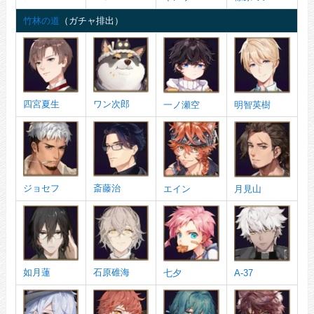
竹林の道
（ガチャ排出）
四宮夏生
ワン次郎
一ノ瀬空
明智英樹
ジョセフ
斎藤治
エイン
月見山
如月蓮
石原碓海
七夕
A-37