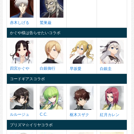
赤木しげる
鷲巣巌
かぐや様は告らせたいコラボ
四宮かぐや
白銀御行
早坂愛
白銀圭
コードギアスコラボ
ルルージュ
C.C.
枢木スザク
紅月カレン
プリズマ☆イリヤコラボ