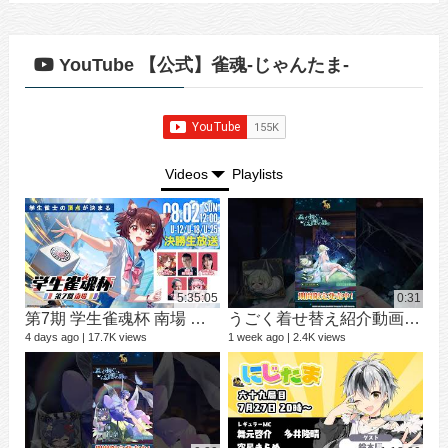
YouTube 【公式】雀魂-じゃんたま-
Videos
Playlists
5:35:05
0:31
第7期 学生雀魂杯 南場 決勝
うごく着せ替え紹介動画 ミラ #shorts
シ
9 vi
4 days ago
17.7K views
1 week ago
2.4K views
3 mo