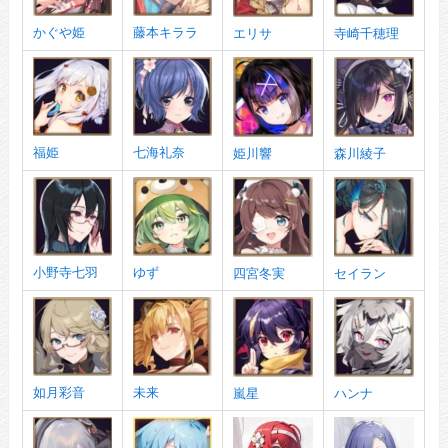
かぐや姫
藤本キララ
エリサ
寺崎千穂理
福姫
七海礼奈
姫川響
森川綾子
小野寺七羽
ゆず
四宮冬実
セイラン
如月彩音
未来
嵐星
ハンナ