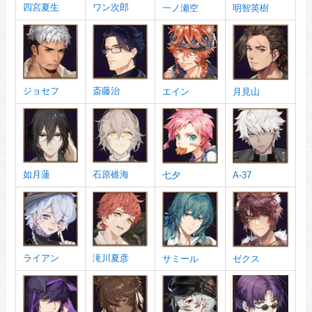
四宮夏生
ワン次郎
一ノ瀬空
明智英樹
ジョセフ
斎藤治
エイン
月見山
如月蓮
石原碓海
七夕
A-37
ライアン
滝川夏彦
サミール
ゼクス