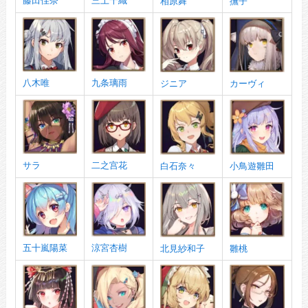
藤田佳奈
三上千織
相原舞
撫子
八木唯
九条璃雨
ジニア
カーヴィ
サラ
二之宫花
白石奈々
小鳥遊雛田
五十嵐陽菜
涼宮杏樹
北見紗和子
雛桃