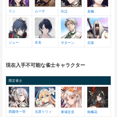
リン
ムーサ
玖辻
袁楓
ジュー
非名
サターン
北落
現在入手不可能な雀士キャラクター
限定雀士
西園寺一羽
北原リリィ
東城玄音
南楓花