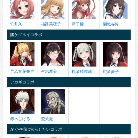
竹井久
福路美穂子
新子憧
園城寺怜
賭ケグルイコラボ
早乙女芽亜里
生志摩妄
桃喰綺羅莉
蛇喰夢子
アカギコラボ
赤木しげる
鷲巣巌
かぐや様は告らせたいコラボ