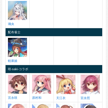
璃央
配布雀士
軽庫娘
咲-saki-コラボ
宮永咲
原村和
天江衣
宮永照