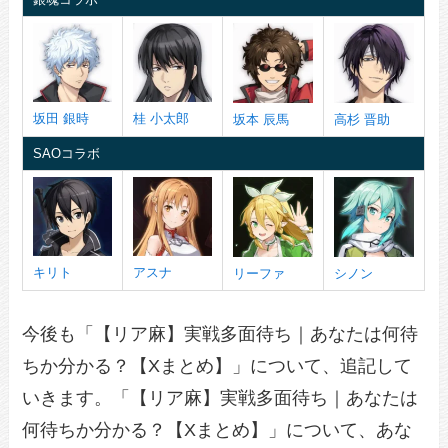
坂田 銀時
桂 小太郎
坂本 辰馬
高杉 晋助
SAOコラボ
キリト
アスナ
リーファ
シノン
今後も「【リア麻】実戦多面待ち｜あなたは何待
ちか分かる？【Xまとめ】」について、追記して
いきます。「【リア麻】実戦多面待ち｜あなたは
何待ちか分かる？【Xまとめ】」について、あな