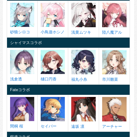
砂狼シロコ
小鳥遊ホシノ
浅黄ムツキ
陸八魔アル
シャイマスコラボ
浅倉透
樋口円香
福丸小糸
市川雛菜
Fateコラボ
間桐 桜
セイバー
遠坂 凛
アーチャー
銀魂コラボ