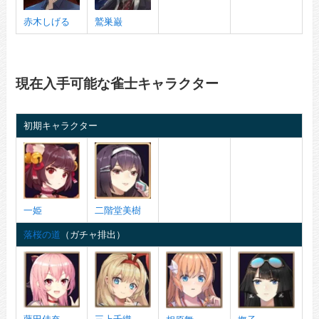
赤木しげる
鷲巣巌
現在入手可能な雀士キャラクター
初期キャラクター
一姫
二階堂美樹
落桜の道
（ガチャ排出）