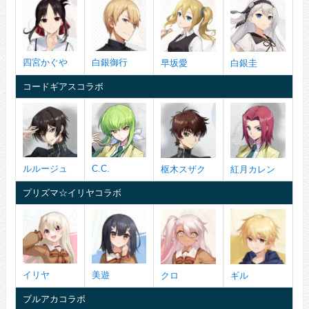
四宮かぐや
白銀御行
早坂愛
白銀圭
コードギアスコラボ
ルルージュ
C.C.
枢木スザク
紅月カレン
プリズマ☆イリヤコラボ
イリヤ
美遊
クロ
ギル
ブルアカコラボ