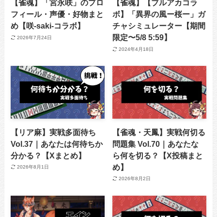
【雀魂】「宮永咲」のプロ
【雀魂】【ブルアカコラ
フィール・声優・好物まと
ボ】「異界の風ー桜ー」ガ
め【咲-saki-コラボ】
チャシミュレーター【期間
限定〜5/8 5:59】
2026年7月24日
2024年4月18日
【リア麻】実戦多面待ち
【雀魂・天鳳】実戦何切る
Vol.37｜あなたは何待ちか
問題集 Vol.70｜あなたな
分かる？【Xまとめ】
ら何を切る？【X投稿まと
め】
2026年8月1日
2026年8月2日