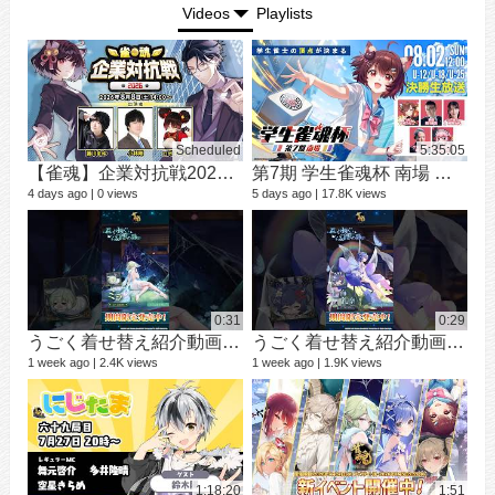
Videos
Playlists
Scheduled
5:35:05
【雀魂】企業対抗戦2026【予選】
第7期 学生雀魂杯 南場 決勝
シ
9 vi
4 days ago
0 views
5 days ago
17.8K views
3 mo
0:31
0:29
うごく着せ替え紹介動画 ミラ #shorts
うごく着せ替え紹介動画 七海 礼奈 #shorts
1 week ago
2.4K views
1 week ago
1.9K views
12 v
1 ye
1:18:20
1:51