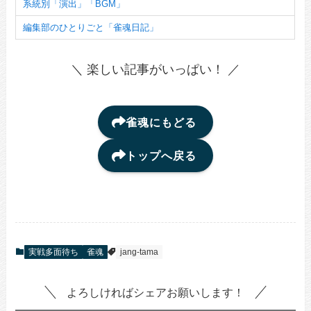
系統別「演出」「BGM」
編集部のひとりごと「雀魂日記」
＼ 楽しい記事がいっぱい！ ／
雀魂にもどる
トップへ戻る
実戦多面待ち
雀魂
jang-tama
よろしければシェアお願いします！