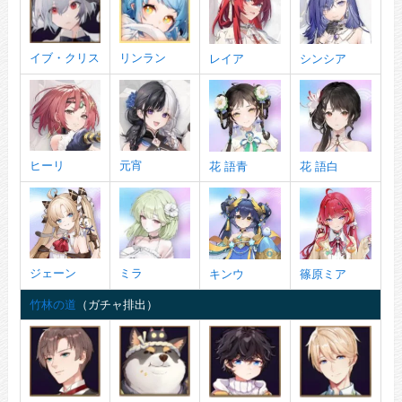
イブ・クリス
リンラン
レイア
シンシア
ヒーリ
元宵
花 語青
花 語白
ジェーン
ミラ
キンウ
篠原ミア
竹林の道
（ガチャ排出）