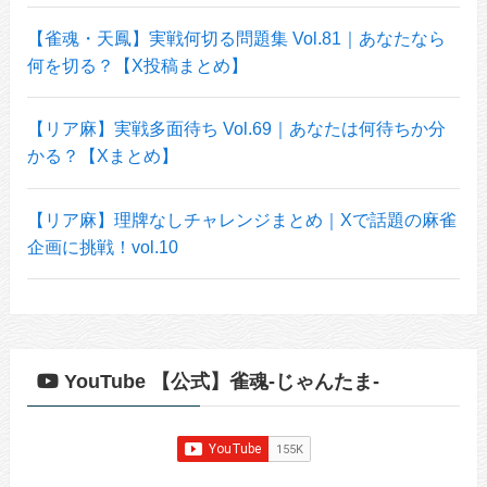
【雀魂・天鳳】実戦何切る問題集 Vol.81｜あなたなら
何を切る？【X投稿まとめ】
【リア麻】実戦多面待ち Vol.69｜あなたは何待ちか分
かる？【Xまとめ】
【リア麻】理牌なしチャレンジまとめ｜Xで話題の麻雀
企画に挑戦！vol.10
YouTube 【公式】雀魂-じゃんたま-