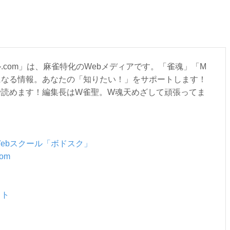
.com」は、麻雀特化のWebメディアです。「雀魂」「M
になる情報。あなたの「知りたい！」をサポートします！
で読めます！編集長はW雀聖。W魂天めざして頑張ってま
ebスクール「ボドスク」
om
：
スト