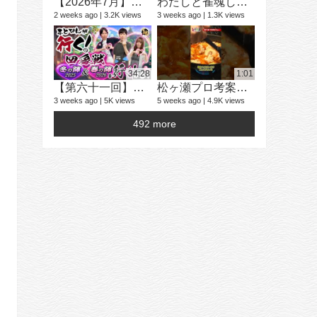
【2026年7月】「雀魂 じゃんたま」 イベント 新内容一覧
わたしと雀魂しません？ 第13回目内田真礼とおはなししません！？
2 weeks ago
3.2K views
3 weeks ago
1.3K views
学生麻雀大
25 videos
2 years ago
34:28
1:01
【第六十一回】ふとぴんが行く！四象戦 冬の陣25/春の陣26 編
松ヶ瀬プロ考案とりたまコラボメニュー試食！【とりたま#26】
3 weeks ago
5K views
5 weeks ago
4.9K views
492 more
16 videos
4 years ago