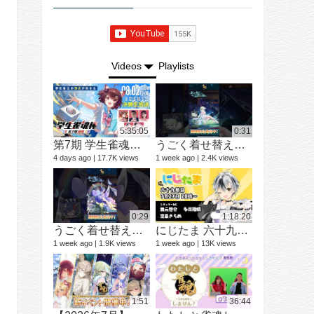
Videos
Playlists
5:35:05
0:31
第7期 学生雀魂杯 南場 決勝
うごく着せ替え紹介動画 ミラ #shorts
ショートド
9 videos
4 days ago
17.7K views
1 week ago
2.4K views
3 months ago
0:29
1:18:20
うごく着せ替え紹介動画 七海 礼奈 #shorts
にじたま 六十九局目 今日は何のルールで遊ぼうかにゃ？
1 week ago
1.9K views
1 week ago
13K views
12 videos
1 year ago
1:51
36:44