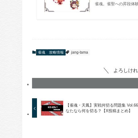
雀魂。雀聖への昇段体
雀魂
攻略情報
jang-tama
よろしけれ
【雀魂・天鳳】実戦何切る問題集 Vol.6
なたなら何を切る？【X投稿まとめ】