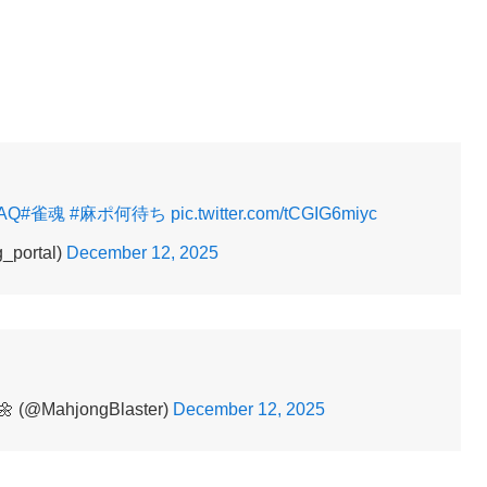
PAQ
#雀魂
#麻ポ何待ち
pic.twitter.com/tCGIG6miyc
ortal)
December 12, 2025
 (@MahjongBlaster)
December 12, 2025