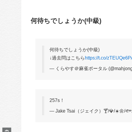
何待ちでしょうか(中級)
何待ちでしょうか(中級)
↓過去問はこちら
https://t.co/zTEUQe6
— くらやす＠麻雀ポータル (@mahjong_p
257s！
— Jake Tsai（ジェイク）🍸️/💎/☀️🌼/🐟️