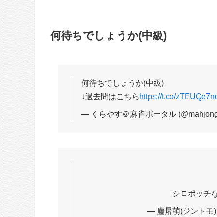
何待ちでしょうか(中級)
何待ちでしょうか(中級)
↓過去問はこちら
https://t.co/zTEUQe7n
— くらやす＠麻雀ポータル (@mahjong_p
シロポッチな
— 鏖屠萌(ジントモ) (