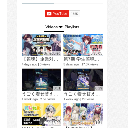
Videos
Playlists
Scheduled
5:35:05
【雀魂】企業対抗戦2026【予選】
第7期 学生雀魂杯 南場 決勝
ショートド
9 videos
4 days ago
0 views
5 days ago
17.8K views
3 months ago
0:31
0:29
うごく着せ替え紹介動画 ミラ #shorts
うごく着せ替え紹介動画 七海 礼奈 #shorts
1 week ago
2.5K views
1 week ago
2K views
12 videos
1 year ago
1:18:20
1:51