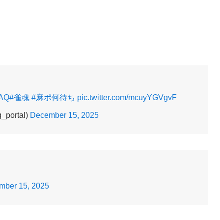
PAQ
#雀魂
#麻ポ何待ち
pic.twitter.com/mcuyYGVgvF
ortal)
December 15, 2025
mber 15, 2025