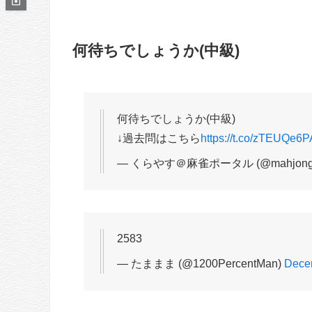
何待ちでしょうか(中級)
何待ちでしょうか(中級)
↓過去問はこちら
https://t.co/zTEUQe6
— くらやす＠麻雀ポータル (@mahjong_p
2583
— たままま (@1200PercentMan)
Dece