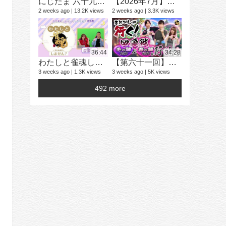
にじたま 六十九局目 今日は何のルールで遊ぼうかにゃ？
【2026年7月】「雀魂 じゃんたま」 イベント 新内容一覧
2 weeks ago
13.2K views
2 weeks ago
3.3K views
学生麻雀大
25 videos
2 years ago
36:44
34:28
わたしと雀魂しません？ 第13回目内田真礼とおはなししません！？
【第六十一回】ふとぴんが行く！四象戦 冬の陣25/春の陣26 編
3 weeks ago
1.3K views
3 weeks ago
5K views
492 more
16 videos
4 years ago