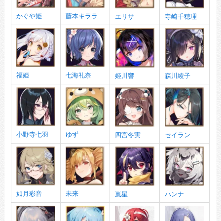
かぐや姫
藤本キララ
エリサ
寺崎千穂理
福姫
七海礼奈
姫川響
森川綾子
小野寺七羽
ゆず
四宮冬実
セイラン
如月彩音
未来
嵐星
ハンナ