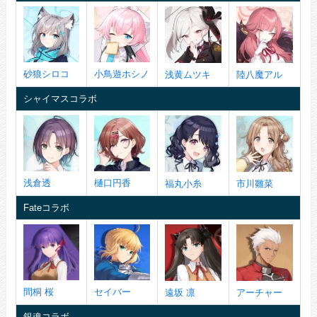
砂狼シロコ
小鳥遊ホシノ
浅黄ムツキ
陸八魔アル
シャイマスコラボ
浅倉透
樋口円香
福丸小糸
市川雛菜
Fateコラボ
間桐 桜
セイバー
遠坂 凛
アーチャー
銀魂コラボ