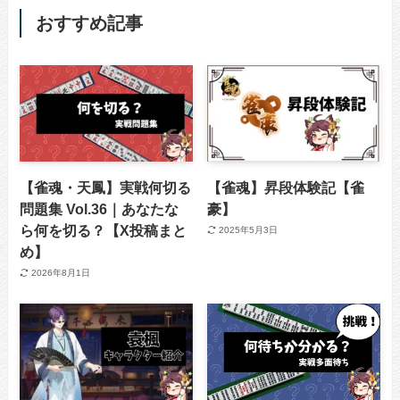
おすすめ記事
【雀魂・天鳳】実戦何切る
【雀魂】昇段体験記【雀
問題集 Vol.36｜あなたな
豪】
ら何を切る？【X投稿まと
2025年5月3日
め】
2026年8月1日