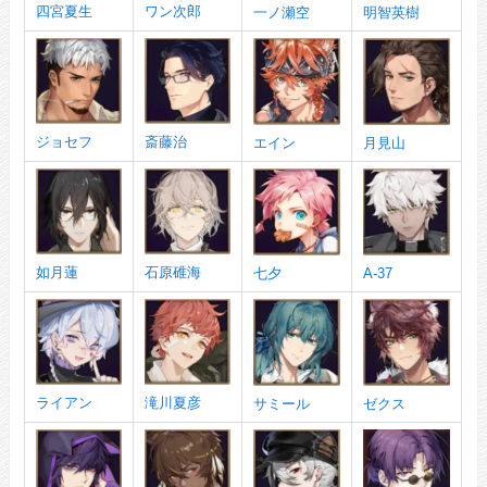
四宮夏生
ワン次郎
一ノ瀬空
明智英樹
ジョセフ
斎藤治
エイン
月見山
如月蓮
石原碓海
七夕
A-37
ライアン
滝川夏彦
サミール
ゼクス