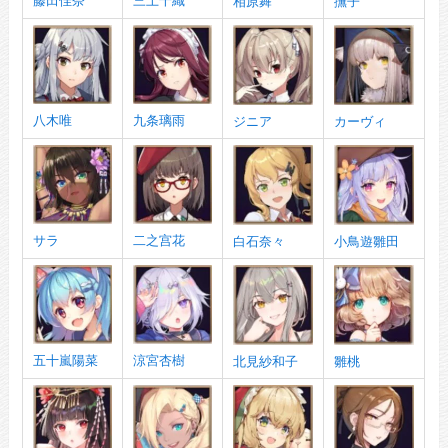
藤田佳奈
三上千織
相原舞
撫子
八木唯
九条璃雨
ジニア
カーヴィ
サラ
二之宫花
白石奈々
小鳥遊雛田
五十嵐陽菜
涼宮杏樹
北見紗和子
雛桃