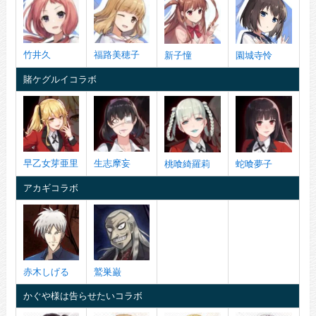
竹井久
福路美穂子
新子憧
園城寺怜
賭ケグルイコラボ
早乙女芽亜里
生志摩妄
桃喰綺羅莉
蛇喰夢子
アカギコラボ
赤木しげる
鷲巣巌
かぐや様は告らせたいコラボ