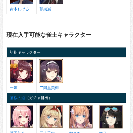
赤木しげる
鷲巣巌
現在入手可能な雀士キャラクター
初期キャラクター
一姫
二階堂美樹
落桜の道
（ガチャ排出）