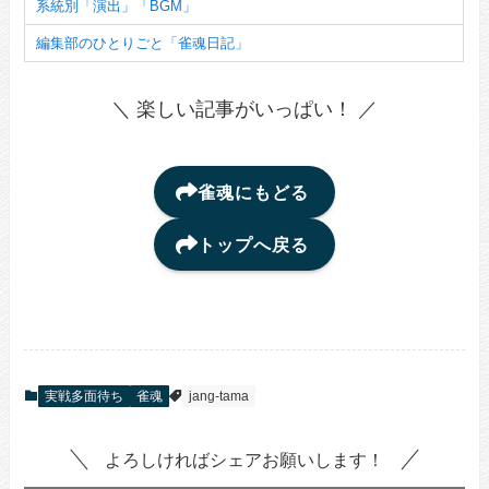
系統別「演出」「BGM」
編集部のひとりごと「雀魂日記」
＼ 楽しい記事がいっぱい！ ／
雀魂にもどる
トップへ戻る
実戦多面待ち
雀魂
jang-tama
よろしければシェアお願いします！