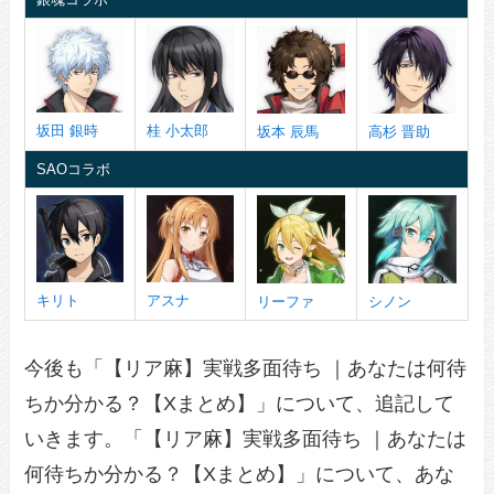
坂田 銀時
桂 小太郎
坂本 辰馬
高杉 晋助
SAOコラボ
キリト
アスナ
リーファ
シノン
今後も「【リア麻】実戦多面待ち ｜あなたは何待
ちか分かる？【Xまとめ】」について、追記して
いきます。「【リア麻】実戦多面待ち ｜あなたは
何待ちか分かる？【Xまとめ】」について、あな