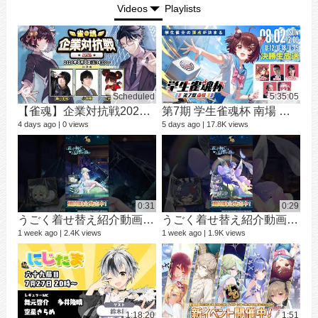
Videos
Playlists
Scheduled
5:35:05
【雀魂】企業対抗戦2026【予選】
第7期 学生雀魂杯 南場 決勝
シ
9 vi
4 days ago
0 views
5 days ago
17.8K views
3 mo
0:31
0:29
うごく着せ替え紹介動画 ミラ #shorts
うごく着せ替え紹介動画 七海 礼奈 #shorts
1 week ago
2.4K views
1 week ago
1.9K views
12 v
1 ye
1:18:20
1:51