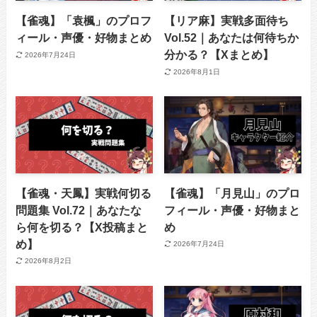
【雀魂】「袁楓」のプロフ
【リア麻】実戦多面待ち
ィール・声優・好物まとめ
Vol.52｜あなたは何待ちか
分かる？【Xまとめ】
2026年7月24日
2026年8月1日
【雀魂・天鳳】実戦何切る
【雀魂】「月見山」のプロ
問題集 Vol.72｜あなたな
フィール・声優・好物まと
ら何を切る？【X投稿まと
め
め】
2026年7月24日
2026年8月2日