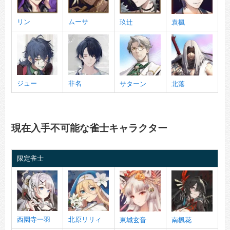
リン
ムーサ
玖辻
袁楓
ジュー
非名
サターン
北落
現在入手不可能な雀士キャラクター
限定雀士
西園寺一羽
北原リリィ
東城玄音
南楓花