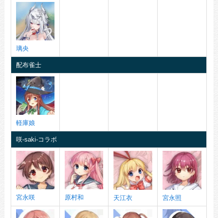
璃央
配布雀士
軽庫娘
咲-saki-コラボ
宮永咲
原村和
天江衣
宮永照