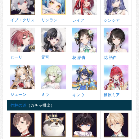
イブ・クリス
リンラン
レイア
シンシア
ヒーリ
元宵
花 語青
花 語白
ジェーン
ミラ
キンウ
篠原ミア
竹林の道
（ガチャ排出）