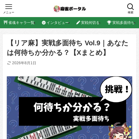
メニュー
検索
雀魂キャラ一覧
インタビュー
実戦何切る
実戦多面待ち
【リア麻】実戦多面待ち Vol.9｜あなた
は何待ちか分かる？【Xまとめ】
2026年8月1日