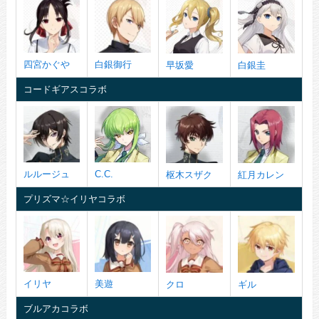
四宮かぐや
白銀御行
早坂愛
白銀圭
コードギアスコラボ
ルルージュ
C.C.
枢木スザク
紅月カレン
プリズマ☆イリヤコラボ
イリヤ
美遊
クロ
ギル
ブルアカコラボ