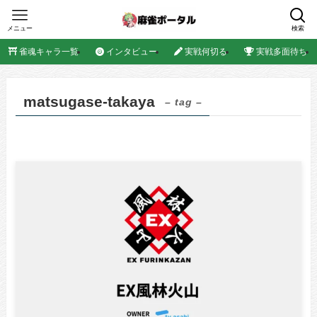
メニュー
検索
雀魂キャラ一覧
インタビュー
実戦何切る
実戦多面待ち
matsugase-takaya
– tag –