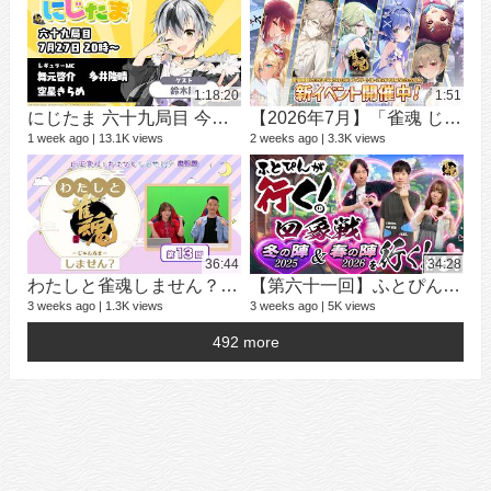
1 ye
1:18:20
1:51
にじたま 六十九局目 今日は何のルールで遊ぼうかにゃ？
【2026年7月】「雀魂 じゃんたま」 イベント 新内容一覧
1 week ago
13.1K views
2 weeks ago
3.3K views
学
25 v
2 ye
36:44
34:28
わたしと雀魂しません？ 第13回目内田真礼とおはなししません！？
【第六十一回】ふとぴんが行く！四象戦 冬の陣25/春の陣26 編
3 weeks ago
1.3K views
3 weeks ago
5K views
492 more
16 v
4 ye