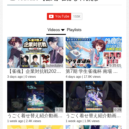
Videos
Playlists
Scheduled
5:35:05
【雀魂】企業対抗戦2026【予選】
第7期 学生雀魂杯 南場 決勝
シ
9 vi
3 days ago
0 views
4 days ago
17.8K views
3 mo
0:31
0:29
うごく着せ替え紹介動画 ミラ #shorts
うごく着せ替え紹介動画 七海 礼奈 #shorts
1 week ago
2.4K views
1 week ago
1.9K views
12 v