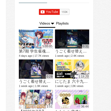
Videos
Playlists
5:35:05
0:31
第7期 学生雀魂杯 南場 決勝
うごく着せ替え紹介動画 ミラ #shorts
ショートド
9 videos
4 days ago
17.7K views
1 week ago
2.4K views
3 months ago
0:29
1:18:20
うごく着せ替え紹介動画 七海 礼奈 #shorts
にじたま 六十九局目 今日は何のルールで遊ぼうかにゃ？
1 week ago
1.9K views
1 week ago
13K views
12 videos
1 year ago
1:51
36:44