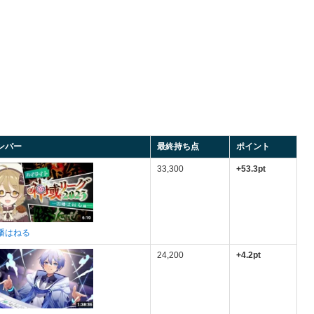
ンバー
最終持ち点
ポイント
33,300
+53.3pt
幡はねる
24,200
+4.2pt