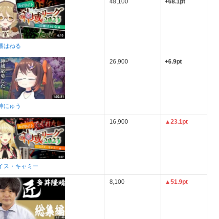
48,100
+68.1pt
幡はねる
26,900
+6.9pt
神にゅう
16,900
▲23.1pt
イス・キャミー
8,100
▲51.9pt