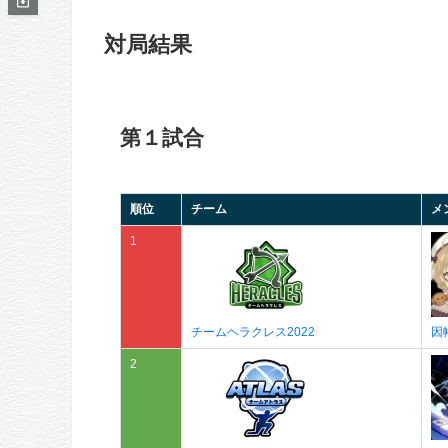
対局結果
第１試合
順位
チーム
メ
1
チームヘラクレス2022
因
2