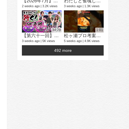
【2026年7月】「雀魂 じゃんたま」 イベント 新内容一覧
わたしと雀魂しません？ 第13回目内田真礼とおはなししません！？
2 weeks ago
3.2K views
3 weeks ago
1.3K views
学生麻雀大
25 videos
2 years ago
34:28
1:01
【第六十一回】ふとぴんが行く！四象戦 冬の陣25/春の陣26 編
松ヶ瀬プロ考案とりたまコラボメニュー試食！【とりたま#26】
3 weeks ago
5K views
5 weeks ago
4.9K views
492 more
16 videos
4 years ago