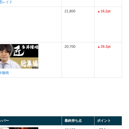
雪レイド
a
21,800
▲18.2pt
20,700
▲39.3pt
井隆晴
ンバー
最終持ち点
ポイント