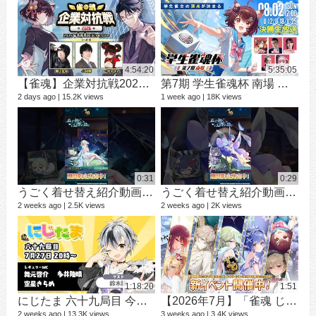
4:54:20
5:35:05
【雀魂】企業対抗戦2026【予選】
第7期 学生雀魂杯 南場 決勝
シ
9 vi
2 days ago
15.2K views
1 week ago
18K views
3 mo
0:31
0:29
うごく着せ替え紹介動画 ミラ #shorts
うごく着せ替え紹介動画 七海 礼奈 #shorts
2 weeks ago
2.5K views
2 weeks ago
2K views
12 v
1 ye
1:18:20
1:51
にじたま 六十九局目 今日は何のルールで遊ぼうかにゃ？
【2026年7月】「雀魂 じゃんたま」 イベント 新内容一覧
2 weeks ago
13.3K views
3 weeks ago
3.4K views