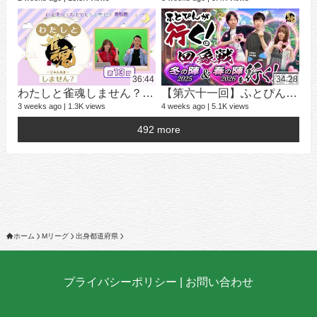
学
25 v
2 ye
36:44
34:28
わたしと雀魂しません？ 第13回目内田真礼とおはなししません！？
【第六十一回】ふとぴんが行く！四象戦 冬の陣25/春の陣26 編
3 weeks ago
1.3K views
4 weeks ago
5.1K views
492 more
16 v
4 ye
ホーム
Mリーグ
出身都道府県
プライバシーポリシー
|
お問い合わせ