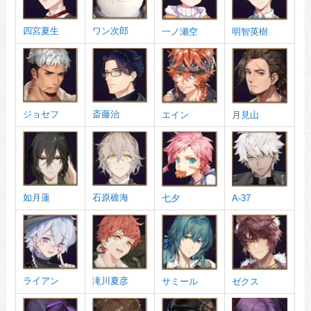
四宮夏生
ワン次郎
一ノ瀬空
明智英樹
ジョセフ
斎藤治
エイン
月見山
如月蓮
石原碓海
七夕
A-37
ライアン
滝川夏彦
サミール
ゼクス