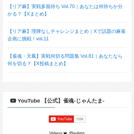
【リア麻】実戦多面待ち Vol.70｜あなたは何待ちか分
かる？【Xまとめ】
【リア麻】理牌なしチャレンジまとめ｜Xで話題の麻雀
企画に挑戦！vol.11
【雀魂・天鳳】実戦何切る問題集 Vol.81｜あなたなら
何を切る？【X投稿まとめ】
YouTube 【公式】雀魂-じゃんたま-
Videos
Playlists