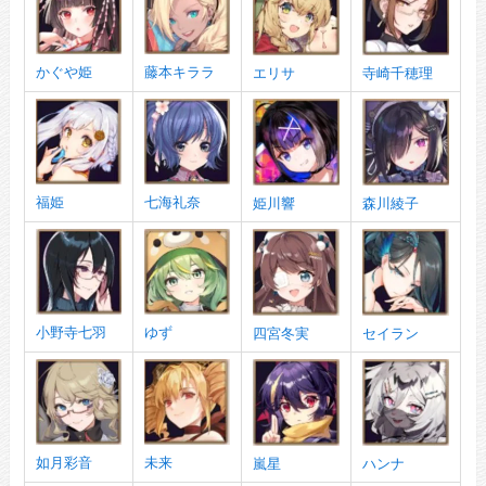
かぐや姫
藤本キララ
エリサ
寺崎千穂理
福姫
七海礼奈
姫川響
森川綾子
小野寺七羽
ゆず
四宮冬実
セイラン
如月彩音
未来
嵐星
ハンナ