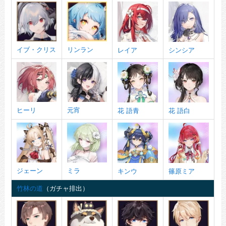
イブ・クリス
リンラン
レイア
シンシア
ヒーリ
元宵
花 語青
花 語白
ジェーン
ミラ
キンウ
篠原ミア
竹林の道
（ガチャ排出）