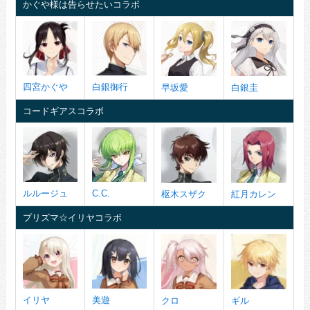
かぐや様は告らせたいコラボ
四宮かぐや
白銀御行
早坂愛
白銀圭
コードギアスコラボ
ルルージュ
C.C.
枢木スザク
紅月カレン
プリズマ☆イリヤコラボ
イリヤ
美遊
クロ
ギル