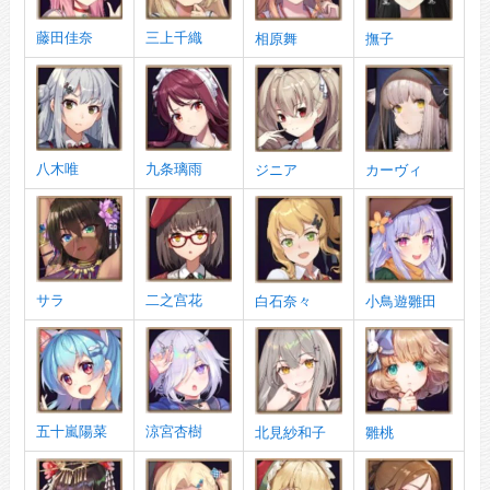
藤田佳奈
三上千織
相原舞
撫子
八木唯
九条璃雨
ジニア
カーヴィ
サラ
二之宫花
白石奈々
小鳥遊雛田
五十嵐陽菜
涼宮杏樹
北見紗和子
雛桃