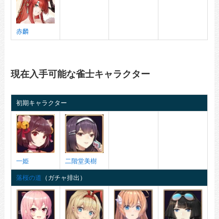
赤麟
現在入手可能な雀士キャラクター
初期キャラクター
一姫
二階堂美樹
落桜の道
（ガチャ排出）