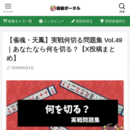
メニュー
検索
雀魂キャラ一覧
インタビュー
実戦何切る
実戦多面待ち
【雀魂・天鳳】実戦何切る問題集 Vol.49
｜あなたなら何を切る？【X投稿まと
め】
2026年8月1日