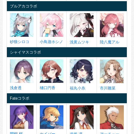
ブルアカコラボ
砂狼シロコ
小鳥遊ホシノ
浅黄ムツキ
陸八魔アル
シャイマスコラボ
浅倉透
樋口円香
福丸小糸
市川雛菜
Fateコラボ
間桐 桜
セイバー