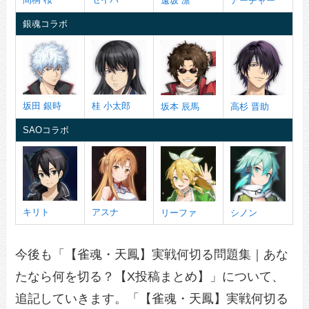
遠坂 凛
アーチャー
銀魂コラボ
坂田 銀時
桂 小太郎
坂本 辰馬
高杉 晋助
SAOコラボ
キリト
アスナ
リーファ
シノン
今後も「【雀魂・天鳳】実戦何切る問題集｜あな
たなら何を切る？【X投稿まとめ】」について、
追記していきます。「【雀魂・天鳳】実戦何切る