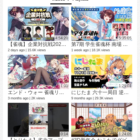
4:54:20
5:35:05
【雀魂】企業対抗戦2026【予選】
第7期 学生雀魂杯 南場 決勝
シ
9 vi
2 days ago
15.6K views
1 week ago
18.1K views
3 mo
1:01
1:29:01
エンド・ウォー 雀魂リーチBGM
にじたま 六十一局目 逆襲のニジタマ編
3 months ago
2K views
9 months ago
29.3K views
12 v
1 ye
0:14
1:24:05