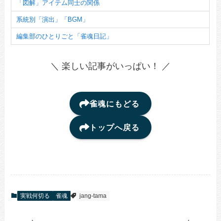
「図解」アイテム同士の関係
系統別「演出」「BGM」
編集部のひとりごと「雀魂日記」
＼ 楽しい記事がいっぱい！ ／
雀魂にもどる
トップへ戻る
実戦何切る
雀魂
jang-tama