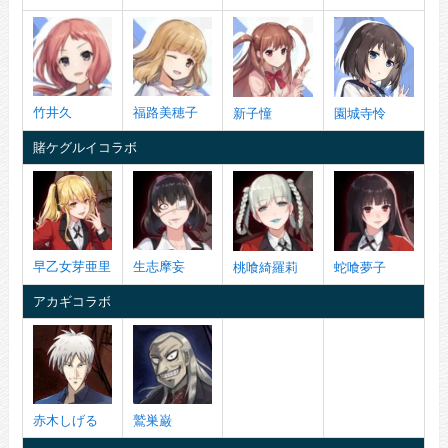
竹井久
福路美穂子
新子憧
園城寺怜
賭ケグルイコラボ
早乙女芽亜里
生志摩妄
桃喰綺羅莉
蛇喰夢子
アカギコラボ
赤木しげる
鷲巣巌