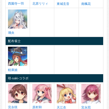
西園寺一羽
北原リリィ
東城玄音
南楓花
璃央
配布雀士
軽庫娘
咲-saki-コラボ
宮永咲
原村和
天江衣
宮永照