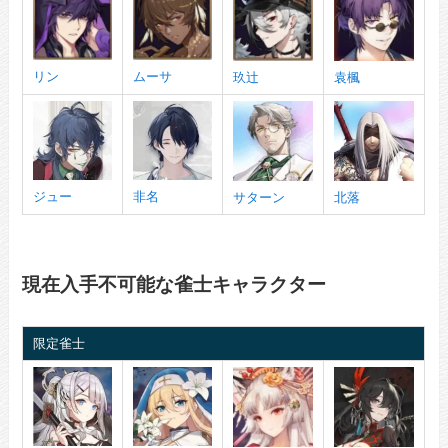
リン
ムーサ
玖辻
袁楓
ジュー
非名
サターン
北落
現在入手不可能な雀士キャラクター
限定雀士