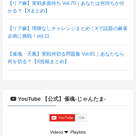
【リア麻】実戦多面待ち Vol.70｜あなたは何待ちか分
かる？【Xまとめ】
【リア麻】理牌なしチャレンジまとめ｜Xで話題の麻雀
企画に挑戦！vol.11
【雀魂・天鳳】実戦何切る問題集 Vol.81｜あなたなら
何を切る？【X投稿まとめ】
YouTube 【公式】雀魂-じゃんたま-
Videos
Playlists