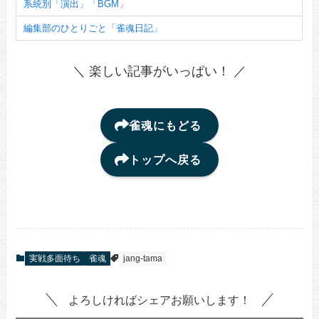
系統別「演出」「BGM」
編集部のひとりごと「雀魂日記」
＼ 楽しい記事がいっぱい！ ／
雀魂にもどる
トップへ戻る
実戦多面待ち
雀魂
jang-tama
よろしければシェアお願いします！