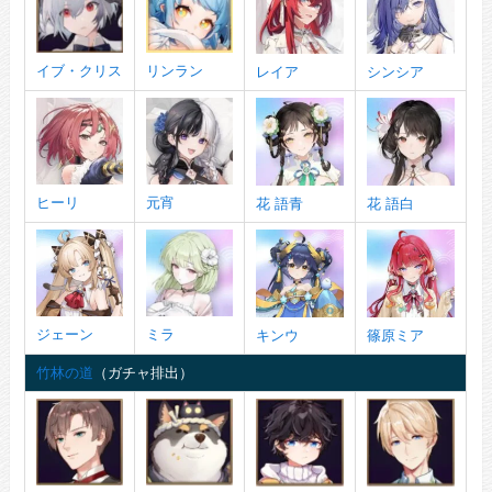
イブ・クリス
リンラン
レイア
シンシア
ヒーリ
元宵
花 語青
花 語白
ジェーン
ミラ
キンウ
篠原ミア
竹林の道
（ガチャ排出）