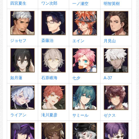
四宮夏生
ワン次郎
一ノ瀬空
明智英樹
ジョセフ
斎藤治
エイン
月見山
如月蓮
石原碓海
七夕
A-37
ライアン
滝川夏彦
サミール
ゼクス