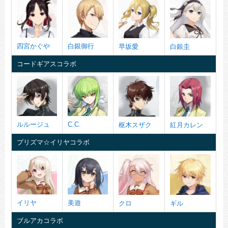
四宮かぐや
白銀御行
早坂愛
白銀圭
コードギアスコラボ
ルルージュ
C.C.
枢木スザク
紅月カレン
プリズマ☆イリヤコラボ
イリヤ
美遊
クロ
ギル
ブルアカコラボ