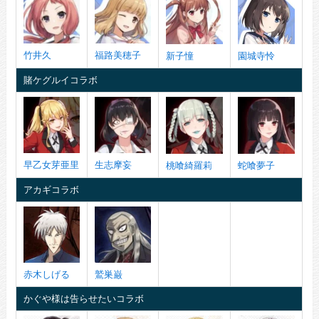
竹井久
福路美穂子
新子憧
園城寺怜
賭ケグルイコラボ
早乙女芽亜里
生志摩妄
桃喰綺羅莉
蛇喰夢子
アカギコラボ
赤木しげる
鷲巣巌
かぐや様は告らせたいコラボ