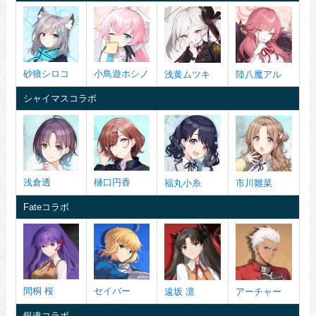
砂狼シロコ
小鳥遊ホシノ
浅黄ムツキ
陸八魔アル
シャイマスコラボ
浅倉透
樋口円香
福丸小糸
市川雛菜
Fateコラボ
間桐 桜
セイバー
遠坂 凛
アーチャー
銀魂コラボ