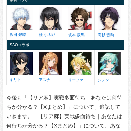
坂田 銀時
桂 小太郎
坂本 辰馬
高杉 晋助
SAOコラボ
キリト
アスナ
リーファ
シノン
今後も「【リア麻】実戦多面待ち｜あなたは何待
ちか分かる？【Xまとめ】」について、追記して
いきます。「【リア麻】実戦多面待ち｜あなたは
何待ちか分かる？【Xまとめ】」について、あな