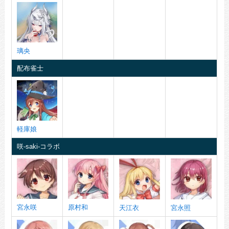
璃央
配布雀士
軽庫娘
咲-saki-コラボ
宮永咲
原村和
天江衣
宮永照