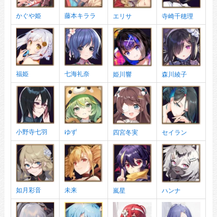
かぐや姫
藤本キララ
エリサ
寺崎千穂理
福姫
七海礼奈
姫川響
森川綾子
小野寺七羽
ゆず
四宮冬実
セイラン
如月彩音
未来
嵐星
ハンナ