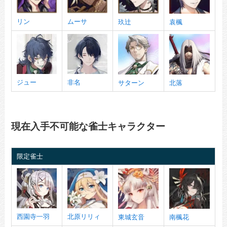
リン
ムーサ
玖辻
袁楓
ジュー
非名
サターン
北落
現在入手不可能な雀士キャラクター
限定雀士
西園寺一羽
北原リリィ
東城玄音
南楓花