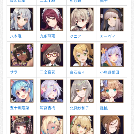
藤田佳奈
三上千織
相原舞
撫子
八木唯
九条璃雨
ジニア
カーヴィ
サラ
二之宫花
白石奈々
小鳥遊雛田
五十嵐陽菜
涼宮杏樹
北見紗和子
雛桃