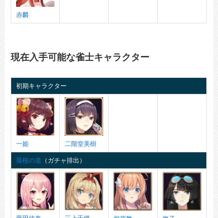
赤麟
現在入手可能な雀士キャラクター
初期キャラクター
一姫
二階堂美樹
落桜の道
（ガチャ排出）