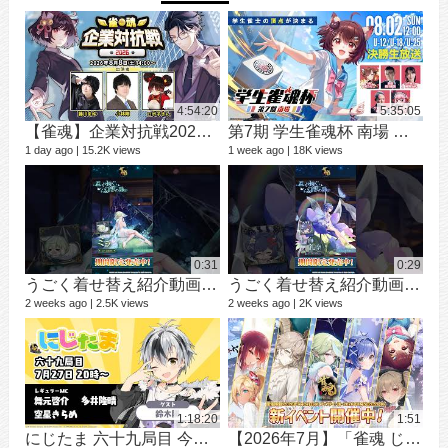
4:54:20
5:35:05
【雀魂】企業対抗戦2026【予選】
第7期 学生雀魂杯 南場 決勝
シ
9 vi
1 day ago
15.2K views
1 week ago
18K views
3 mo
0:31
0:29
うごく着せ替え紹介動画 ミラ #shorts
うごく着せ替え紹介動画 七海 礼奈 #shorts
2 weeks ago
2.5K views
2 weeks ago
2K views
12 v
1 ye
1:18:20
1:51
にじたま 六十九局目 今日は何のルールで遊ぼうかにゃ？
【2026年7月】「雀魂 じゃんたま」 イベント 新内容一覧