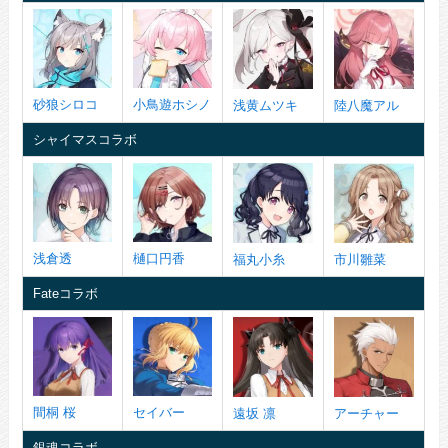
砂狼シロコ
小鳥遊ホシノ
浅黄ムツキ
陸八魔アル
シャイマスコラボ
浅倉透
樋口円香
福丸小糸
市川雛菜
Fateコラボ
間桐 桜
セイバー
遠坂 凛
アーチャー
銀魂コラボ