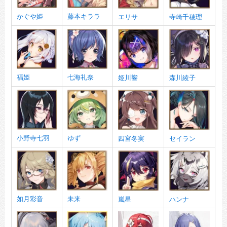
かぐや姫
藤本キララ
エリサ
寺崎千穂理
福姫
七海礼奈
姫川響
森川綾子
小野寺七羽
ゆず
四宮冬実
セイラン
如月彩音
未来
嵐星
ハンナ