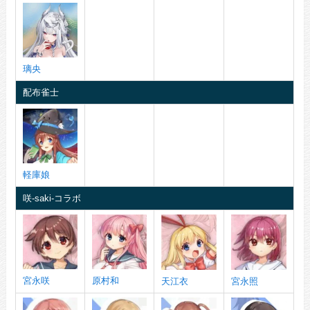
璃央
配布雀士
軽庫娘
咲-saki-コラボ
宮永咲
原村和
天江衣
宮永照