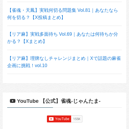
【雀魂・天鳳】実戦何切る問題集 Vol.81｜あなたなら
何を切る？【X投稿まとめ】
【リア麻】実戦多面待ち Vol.69｜あなたは何待ちか分
かる？【Xまとめ】
【リア麻】理牌なしチャレンジまとめ｜Xで話題の麻雀
企画に挑戦！vol.10
YouTube 【公式】雀魂-じゃんたま-