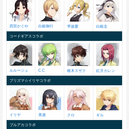
四宮かぐや
白銀御行
早坂愛
白銀圭
コードギアスコラボ
ルルージュ
C.C.
枢木スザク
紅月カレン
プリズマ☆イリヤコラボ
イリヤ
美遊
クロ
ギル
ブルアカコラボ