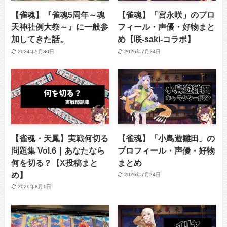
【雀魂】『雀魂5周年～魂
【雀魂】「宮永咲」のプロ
天神社例大祭～』に一般参
フィール・声優・好物まと
加してきた話。
め【咲-saki-コラボ】
2024年5月30日
2026年7月24日
【雀魂・天鳳】実戦何切る
【雀魂】「小鳥遊雛田」の
問題集 Vol.6｜あなたなら
プロフィール・声優・好物
何を切る？【X投稿まと
まとめ
め】
2026年7月24日
2026年8月1日