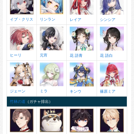
イブ・クリス
リンラン
レイア
シンシア
ヒーリ
元宵
花 語青
花 語白
ジェーン
ミラ
キンウ
篠原ミア
竹林の道
（ガチャ排出）