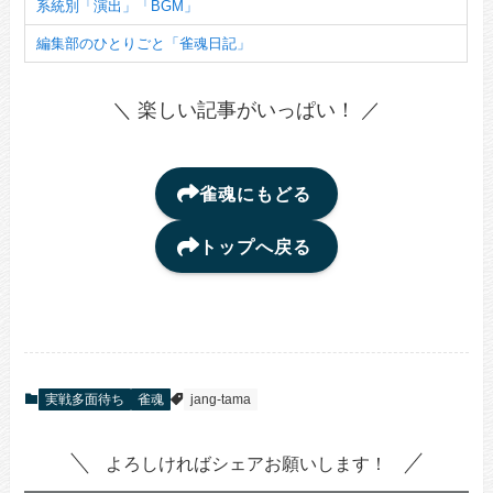
系統別「演出」「BGM」
編集部のひとりごと「雀魂日記」
＼ 楽しい記事がいっぱい！ ／
雀魂にもどる
トップへ戻る
実戦多面待ち
雀魂
jang-tama
よろしければシェアお願いします！