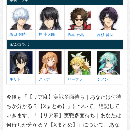
坂田 銀時
桂 小太郎
坂本 辰馬
高杉 晋助
SAOコラボ
キリト
アスナ
リーファ
シノン
今後も「【リア麻】実戦多面待ち｜あなたは何待
ちか分かる？【Xまとめ】」について、追記して
いきます。「【リア麻】実戦多面待ち｜あなたは
何待ちか分かる？【Xまとめ】」について、あな