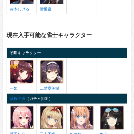
赤木しげる
鷲巣巌
現在入手可能な雀士キャラクター
初期キャラクター
一姫
二階堂美樹
落桜の道
（ガチャ排出）