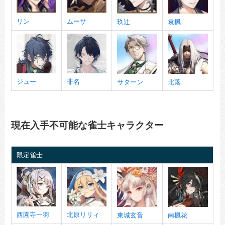
リン
ムーサ
玖辻
袁楓
ジュー
非名
サターン
北落
現在入手不可能な雀士キャラクター
限定雀士
西園寺一羽
北原リリィ
東城玄音
南楓花