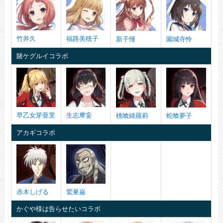
竹井久
福路美穂子
新子憧
園城寺怜
賭ケグルイコラボ
早乙女芽亜里
生志摩妄
桃喰綺羅莉
蛇喰夢子
アカギコラボ
赤木しげる
鷲巣巌
かぐや様は告らせたいコラボ