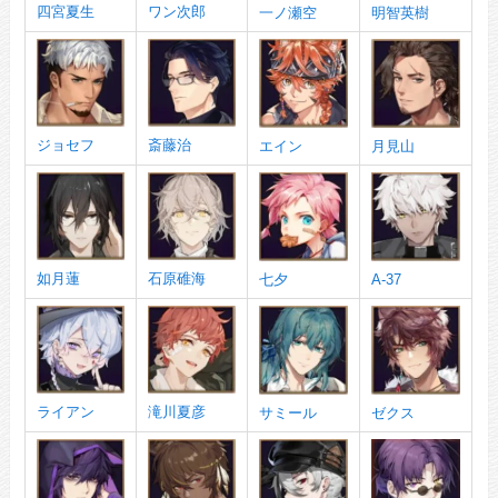
四宮夏生
ワン次郎
一ノ瀬空
明智英樹
ジョセフ
斎藤治
エイン
月見山
如月蓮
石原碓海
七夕
A-37
ライアン
滝川夏彦
サミール
ゼクス