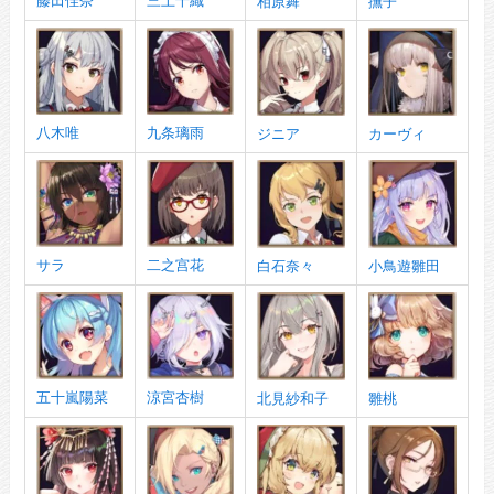
藤田佳奈
三上千織
相原舞
撫子
八木唯
九条璃雨
ジニア
カーヴィ
サラ
二之宫花
白石奈々
小鳥遊雛田
五十嵐陽菜
涼宮杏樹
北見紗和子
雛桃