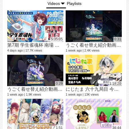
Videos
Playlists
5:35:05
0:31
第7期 学生雀魂杯 南場 決勝
うごく着せ替え紹介動画 ミラ #shorts
シ
9 vi
4 days ago
17.7K views
1 week ago
2.4K views
3 mo
0:29
1:18:20
うごく着せ替え紹介動画 七海 礼奈 #shorts
にじたま 六十九局目 今日は何のルールで遊ぼうかにゃ？
1 week ago
1.9K views
1 week ago
13K views
12 v
1 ye
1:51
36:44