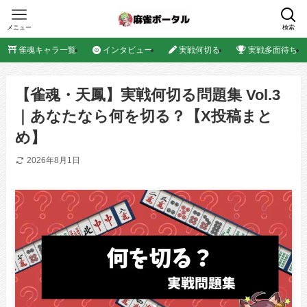
メニュー
検索
雀魂キャラ一覧
インタビュー
実戦何切る
実戦多面待ち
【雀魂・天鳳】実戦何切る問題集 Vol.3
｜あなたなら何を切る？【X投稿まと
め】
2026年8月1日