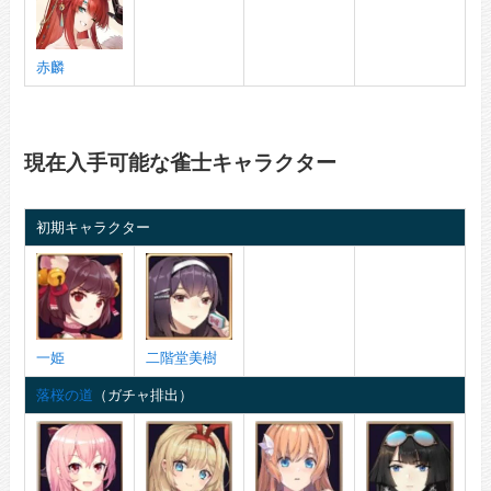
赤麟
現在入手可能な雀士キャラクター
初期キャラクター
一姫
二階堂美樹
落桜の道
（ガチャ排出）