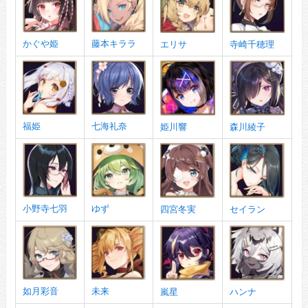
かぐや姫
藤本キララ
エリサ
寺崎千穂理
福姫
七海礼奈
姫川響
森川綾子
小野寺七羽
ゆず
四宮冬実
セイラン
如月彩音
未来
嵐星
ハンナ