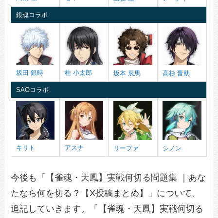
銀魂コラボ
坂田 銀時
桂 小太郎
坂本 辰馬
高杉 晋助
SAOコラボ
キリト
アスナ
リーファ
シノン
今後も「【雀魂・天鳳】実戦何切る問題集 ｜あな
たなら何を切る？【X投稿まとめ】」について、
追記していきます。「【雀魂・天鳳】実戦何切る