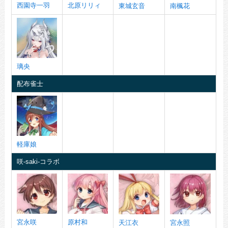
西園寺一羽
北原リリィ
東城玄音
南楓花
璃央
配布雀士
軽庫娘
咲-saki-コラボ
宮永咲
原村和
天江衣
宮永照