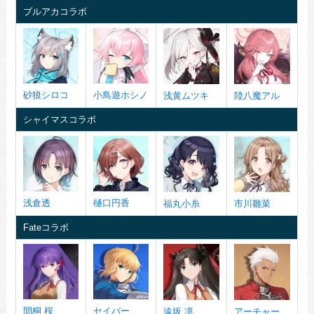
ブルアカコラボ
砂狼シロコ
小鳥遊ホシノ
浅黄ムツキ
陸八魔アル
シャイマスコラボ
浅倉透
樋口円香
福丸小糸
市川雛菜
Fateコラボ
間桐 桜
セイバー
遠坂 凛
アーチャー