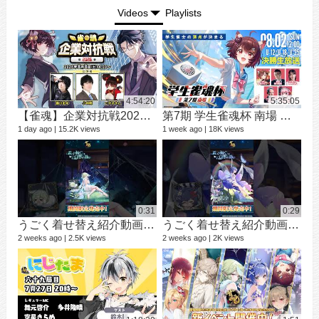
Videos
Playlists
4:54:20
5:35:05
【雀魂】企業対抗戦2026【予選】
第7期 学生雀魂杯 南場 決勝
シ
9 vi
1 day ago
15.2K views
1 week ago
18K views
3 mo
0:31
0:29
うごく着せ替え紹介動画 ミラ #shorts
うごく着せ替え紹介動画 七海 礼奈 #shorts
2 weeks ago
2.5K views
2 weeks ago
2K views
12 v
1 ye