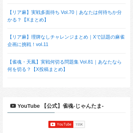
【リア麻】実戦多面待ち Vol.70｜あなたは何待ちか分
かる？【Xまとめ】
【リア麻】理牌なしチャレンジまとめ｜Xで話題の麻雀
企画に挑戦！vol.11
【雀魂・天鳳】実戦何切る問題集 Vol.81｜あなたなら
何を切る？【X投稿まとめ】
YouTube 【公式】雀魂-じゃんたま-