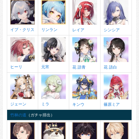
イブ・クリス
リンラン
レイア
シンシア
ヒーリ
元宵
花 語青
花 語白
ジェーン
ミラ
キンウ
篠原ミア
竹林の道
（ガチャ排出）