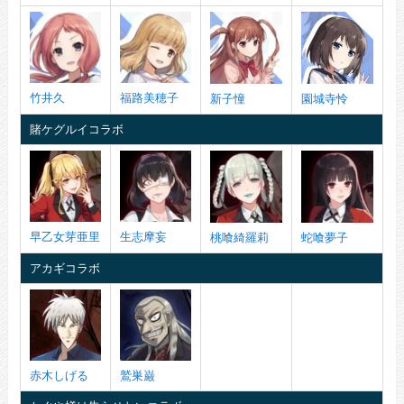
竹井久
福路美穂子
新子憧
園城寺怜
賭ケグルイコラボ
早乙女芽亜里
生志摩妄
桃喰綺羅莉
蛇喰夢子
アカギコラボ
赤木しげる
鷲巣巌