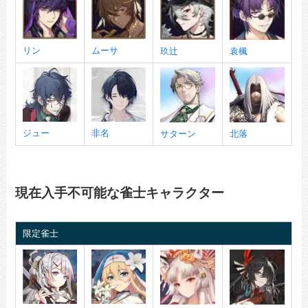
リン
ムーサ
玖辻
袁楓
ジュー
非名
サターン
北落
現在入手不可能な雀士キャラクター
限定雀士