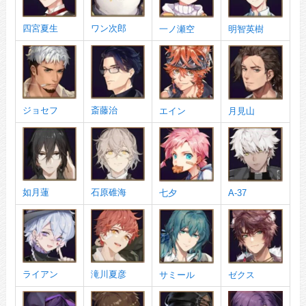
四宮夏生
ワン次郎
一ノ瀬空
明智英樹
ジョセフ
斎藤治
エイン
月見山
如月蓮
石原碓海
七夕
A-37
ライアン
滝川夏彦
サミール
ゼクス