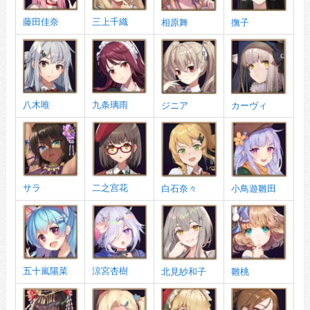
藤田佳奈
三上千織
相原舞
撫子
八木唯
九条璃雨
ジニア
カーヴィ
サラ
二之宫花
白石奈々
小鳥遊雛田
五十嵐陽菜
涼宮杏樹
北見紗和子
雛桃