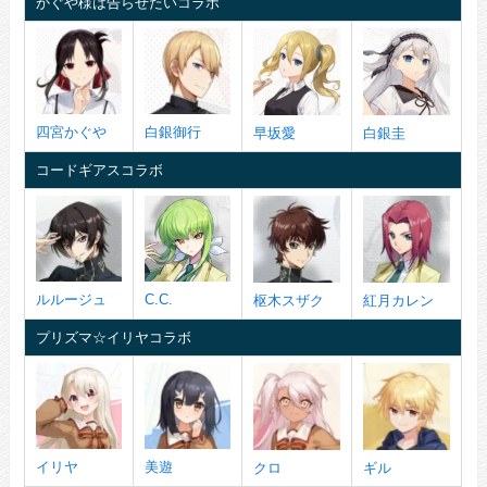
かぐや様は告らせたいコラボ
四宮かぐや
白銀御行
早坂愛
白銀圭
コードギアスコラボ
ルルージュ
C.C.
枢木スザク
紅月カレン
プリズマ☆イリヤコラボ
イリヤ
美遊
クロ
ギル