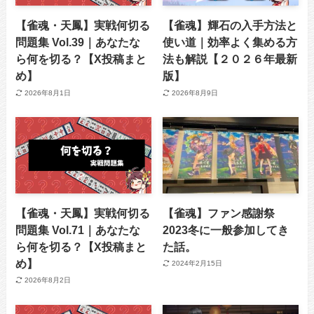
【雀魂・天鳳】実戦何切る
【雀魂】輝石の入手方法と
問題集 Vol.39｜あなたな
使い道｜効率よく集める方
ら何を切る？【X投稿まと
法も解説【２０２６年最新
め】
版】
2026年8月1日
2026年8月9日
【雀魂・天鳳】実戦何切る
【雀魂】ファン感謝祭
問題集 Vol.71｜あなたな
2023冬に一般参加してき
ら何を切る？【X投稿まと
た話。
め】
2024年2月15日
2026年8月2日