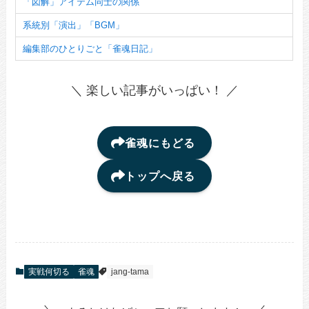
「図解」アイテム同士の関係
系統別「演出」「BGM」
編集部のひとりごと「雀魂日記」
＼ 楽しい記事がいっぱい！ ／
雀魂にもどる
トップへ戻る
実戦何切る
雀魂
jang-tama