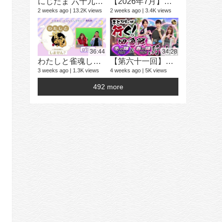
にじたま 六十九局目 今日は何のルールで遊ぼうかにゃ？
【2026年7月】「雀魂 じゃんたま」 イベント 新内容一覧
2 weeks ago
13.2K views
2 weeks ago
3.4K views
学生麻雀大
25 videos
2 years ago
36:44
34:28
わたしと雀魂しません？ 第13回目内田真礼とおはなししません！？
【第六十一回】ふとぴんが行く！四象戦 冬の陣25/春の陣26 編
3 weeks ago
1.3K views
4 weeks ago
5K views
492 more
16 videos
4 years ago