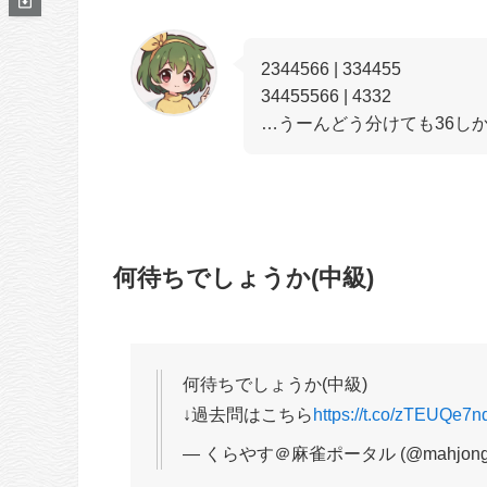
2344566 | 334455
34455566 | 4332
…うーんどう分けても36し
何待ちでしょうか(中級)
何待ちでしょうか(中級)
↓過去問はこちら
https://t.co/zTEUQe7n
— くらやす＠麻雀ポータル (@mahjong_p