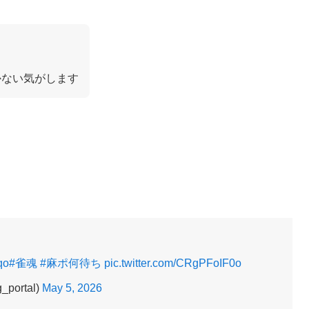
かない気がします
qo
#雀魂
#麻ポ何待ち
pic.twitter.com/CRgPFoIF0o
ortal)
May 5, 2026