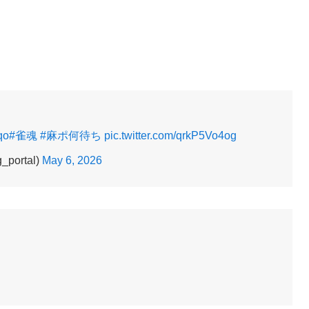
qo
#雀魂
#麻ポ何待ち
pic.twitter.com/qrkP5Vo4og
ortal)
May 6, 2026