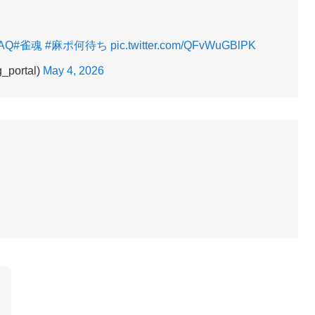
PAQ
#雀魂
#麻ポ何待ち
pic.twitter.com/QFvWuGBlPK
ortal)
May 4, 2026