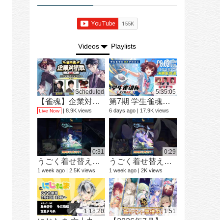
Videos
Playlists
Scheduled
5:35:05
【雀魂】企業対抗戦2026【予選】
第7期 学生雀魂杯 南場 決勝
ショートド
9 videos
8.9K views
6 days ago
17.9K views
Live Now
3 months ago
0:31
0:29
うごく着せ替え紹介動画 ミラ #shorts
うごく着せ替え紹介動画 七海 礼奈 #shorts
1 week ago
2.5K views
1 week ago
2K views
12 videos
1 year ago
1:18:20
1:51