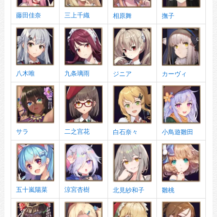
藤田佳奈
三上千織
相原舞
撫子
八木唯
九条璃雨
ジニア
カーヴィ
サラ
二之宫花
白石奈々
小鳥遊雛田
五十嵐陽菜
涼宮杏樹
北見紗和子
雛桃