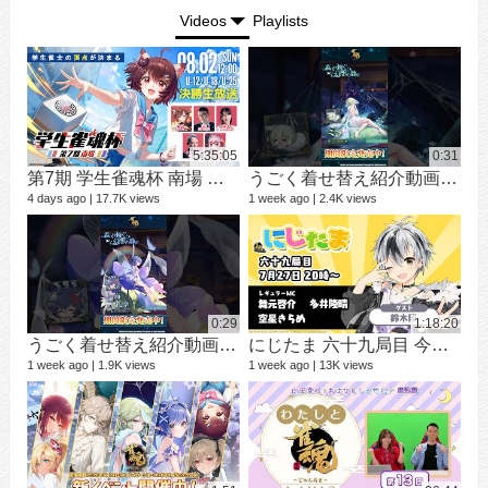
Videos
Playlists
5:35:05
0:31
第7期 学生雀魂杯 南場 決勝
うごく着せ替え紹介動画 ミラ #shorts
シ
9 vi
4 days ago
17.7K views
1 week ago
2.4K views
3 mo
0:29
1:18:20
うごく着せ替え紹介動画 七海 礼奈 #shorts
にじたま 六十九局目 今日は何のルールで遊ぼうかにゃ？
1 week ago
1.9K views
1 week ago
13K views
12 v
1 ye