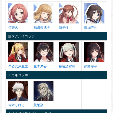
竹井久
福路美穂子
新子憧
園城寺怜
賭ケグルイコラボ
早乙女芽亜里
生志摩妄
桃喰綺羅莉
蛇喰夢子
アカギコラボ
赤木しげる
鷲巣巌