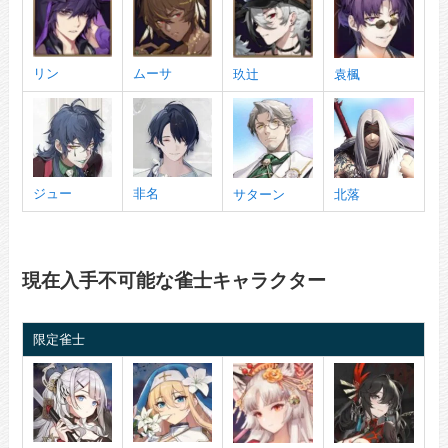
リン
ムーサ
玖辻
袁楓
ジュー
非名
サターン
北落
現在入手不可能な雀士キャラクター
限定雀士