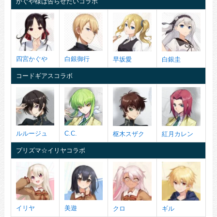
かぐや様は告らせたいコラボ
四宮かぐや
白銀御行
早坂愛
白銀圭
コードギアスコラボ
ルルージュ
C.C.
枢木スザク
紅月カレン
プリズマ☆イリヤコラボ
イリヤ
美遊
クロ
ギル