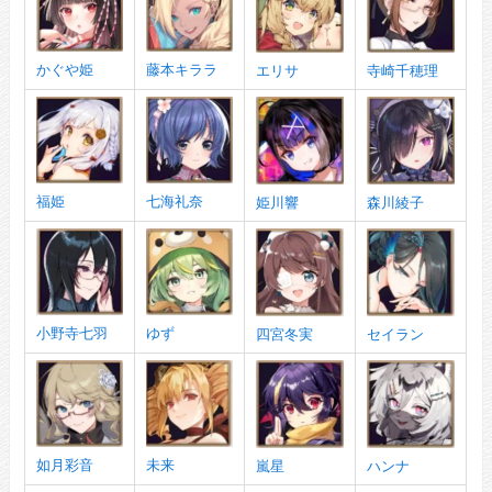
かぐや姫
藤本キララ
エリサ
寺崎千穂理
福姫
七海礼奈
姫川響
森川綾子
小野寺七羽
ゆず
四宮冬実
セイラン
如月彩音
未来
嵐星
ハンナ