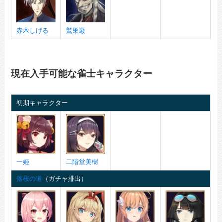
赤木しげる
鷲巣巌
現在入手可能な雀士キャラクター
初期キャラクター
一姫
二階堂美樹
落桜の道
（ガチャ排出）