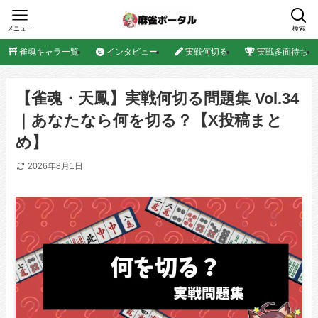
メニュー
検索
雀魂キャラ一覧
インタビュー
実戦何切る
実戦多面待ち
【雀魂・天鳳】実戦何切る問題集 Vol.34
｜あなたなら何を切る？【X投稿まと
め】
2026年8月1日