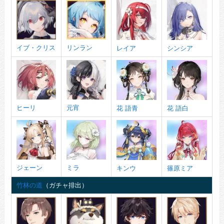
イブ・クリス
リンラン
レイア
シンシア
ヒーリ
元宵
花 語青
花 語白
ジェーン
ミラ
キンウ
篠原ミア
竹林の道
（ガチャ排出）