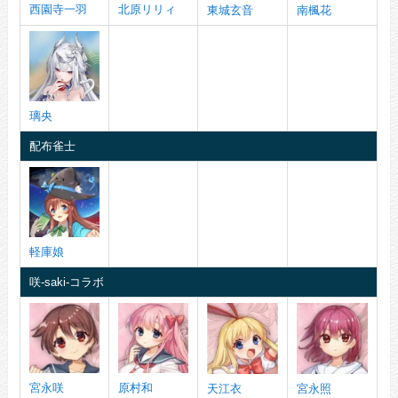
西園寺一羽
北原リリィ
東城玄音
南楓花
璃央
配布雀士
軽庫娘
咲-saki-コラボ
宮永咲
原村和
天江衣
宮永照