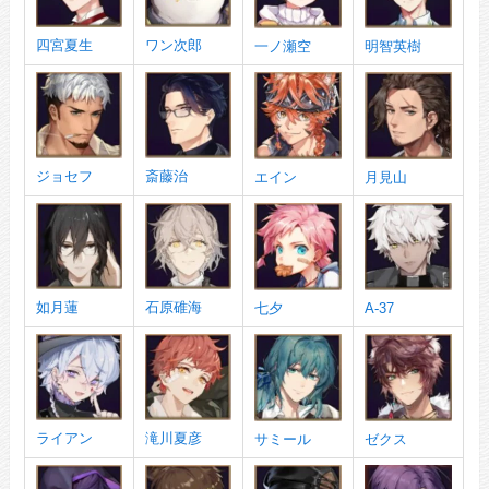
四宮夏生
ワン次郎
一ノ瀬空
明智英樹
ジョセフ
斎藤治
エイン
月見山
如月蓮
石原碓海
七夕
A-37
ライアン
滝川夏彦
サミール
ゼクス