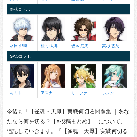
銀魂コラボ
坂田 銀時
桂 小太郎
坂本 辰馬
高杉 晋助
SAOコラボ
キリト
アスナ
リーファ
シノン
今後も「【雀魂・天鳳】実戦何切る問題集 ｜あな
たなら何を切る？【X投稿まとめ】」について、
追記していきます。「【雀魂・天鳳】実戦何切る