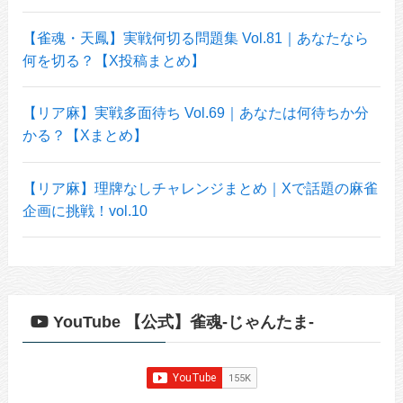
【雀魂・天鳳】実戦何切る問題集 Vol.81｜あなたなら
何を切る？【X投稿まとめ】
【リア麻】実戦多面待ち Vol.69｜あなたは何待ちか分
かる？【Xまとめ】
【リア麻】理牌なしチャレンジまとめ｜Xで話題の麻雀
企画に挑戦！vol.10
YouTube 【公式】雀魂-じゃんたま-