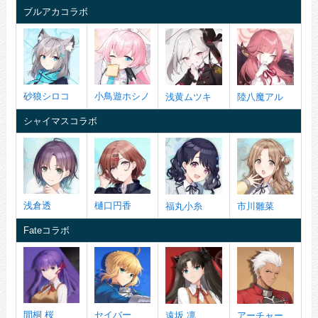
ブルアカコラボ
砂狼シロコ
小鳥遊ホシノ
浅黄ムツキ
陸八魔アル
シャイマスコラボ
浅倉透
樋口円香
福丸小糸
市川雛菜
Fateコラボ
間桐 桜
セイバー
遠坂 凛
アーチャー